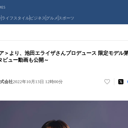
ES
ン
ライフスタイル
ビジネス
グルメ
スポーツ
キア＞より、池田エライザさんプロデュース 限定モデル
タビュー動画も公開～
式会社
2022年10月13日 12時00分
い
い
ね
！
数
を
読
み