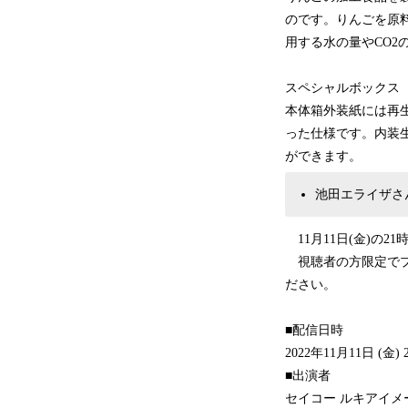
のです。りんごを原
用する水の量やCO
スペシャルボックス
本体箱外装紙には再
った仕様です。内装
ができます。
池田エライザさん出演
11月11日(金)の21
視聴者の方限定でプレ
ださい。
■配信日時
2022年11月11日 (金) 21
■出演者
セイコー ルキアイメ