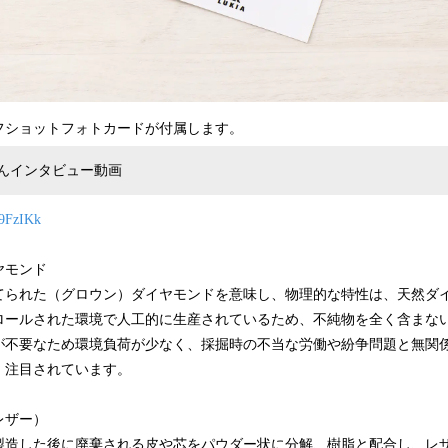
ショットフォトカードが付属します。
んインタビュー動画
79FzIKk
ヤモンド
てられた（グロウン）ダイヤモンドを意味し、物理的な特性は、天然ダ
ロールされた環境で人工的に生産されているため、不純物を全く含まな
が不要なため環境負荷が少なく、採掘時の不当な労働や紛争問題と無関
、注目されています。
レザー）
製造した後に廃棄される皮や芯をパウダー状に分解、樹脂と配合し、レ