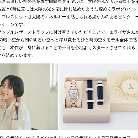
ざる優しい空の色を表す白蝶貝ダイヤルに、太陽の光が広がる様子を
時位置と6時位置には太陽の光を雫に閉じ込めたような煌めくラボグロウ
。ブレスレットは太陽のエネルギーを感じられる温かみのあるピンクゴ
ーションです。
ップルレザーストラップに付け替えていただくことで、エライザさん
low”、夜の暗い空から朝の明るい空へと移り変わるひと時の空をモデル全体
も、本作が、身に着けることで一日を心地よくスタートさせてくれる
いを込めています。
ルのデザインからスペシャルボックスのデザインまでプロデュース。