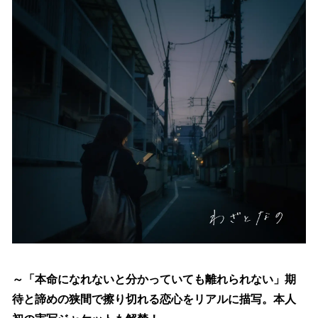
読
み
込
み
中
で
す
～「本命になれないと分かっていても離れられない」期
待と諦めの狭間で擦り切れる恋心をリアルに描写。本人