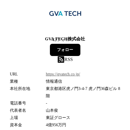
GVA TECH株式会社
42
フォロワー
フォロー
RSS
URL
https://gvatech.co.jp/
業種
情報通信
本社所在地
東京都港区虎ノ門3-4-7 虎ノ門36森ビル 8
階
電話番号
-
代表者名
山本俊
上場
東証グロース
資本金
4億956万円