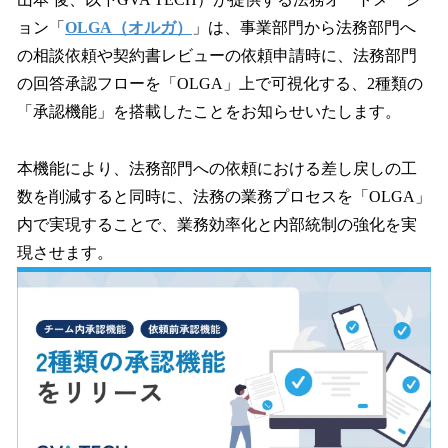
を
ョン「
OLGA（オルガ）
」は、事業部門から法務部門へ
読
み
の相談依頼や契約書レビューの依頼申請時に、法務部門
込
の回答承認フローを「OLGA」上で可視化する、2種類の
み
「承認機能」を搭載したことをお知らせいたします。
中
で
す
本機能により、法務部門への依頼における差し戻しの工
数を削減すると同時に、法務の業務プロセスを「OLGA」
内で実現することで、業務効率化と内部統制の強化を実
現させます。