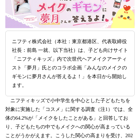
を
読
み
込
み
中
ニフティ株式会社（本社：東京都港区、代表取締役
で
す
社長：前島 一就、以下当社）は、子ども向けサイト
「ニフティキッズ」内で次世代ヘアメイクアーティ
スト「夢月」氏とのコラボ企画「みんなのメイクの
ギモンに夢月さんが答えるよ！」を本日から開始し
ます。
ニフティキッズで小中学生を中心とした子どもたちを
対象に実施した「コスメ」に関する調査（注1）では、全
体の64.2%が「メイクをしたことがある」と回答してお
り、子どもたちの中でもメイクへの関心が高まっている
ことがうかがえます。こうした関心の高まりを受け、202