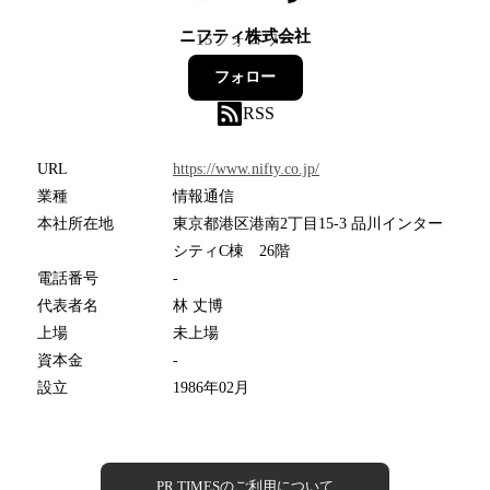
ニフティ株式会社
15
フォロワー
フォロー
RSS
URL
https://www.nifty.co.jp/
業種
情報通信
本社所在地
東京都港区港南2丁目15-3 品川インター
シティC棟 26階
電話番号
-
代表者名
林 丈博
上場
未上場
資本金
-
設立
1986年02月
PR TIMESのご利用について