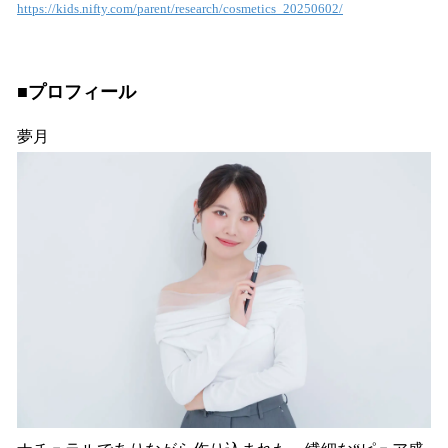
https://kids.nifty.com/parent/research/cosmetics_20250602/
■プロフィール
夢月