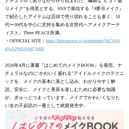
ナチュラルでありながら作り込まれた、繊細な“ピュア盛
りメイク”を得意とする。SNSで発信する『#夢月メイク』
で紹介したアイテムは店頭で売り切れることも多く、10
代〜30代を中心に支持を集める次世代ヘアメイクアーテ
ィスト。Three PEACE所属。
・OFFICIAL SITE：
https://threepeace.co.jp/member/%E5%A
4%A2%E6%9C%88/
2026年4月に著書『はじめてのメイクBOOK』を発売。ナ
チュラルなのに"かわいく盛れる"アイドルメイクのテクニ
ックを、メイクの基本に落とし込み、わかりやすく解
説。安全に、メイクと美容を楽しむために必要な知識
が、ぎゅっとつまっています。メイクでかわいくなりた
い女の子必読の一冊として絶賛発売中。