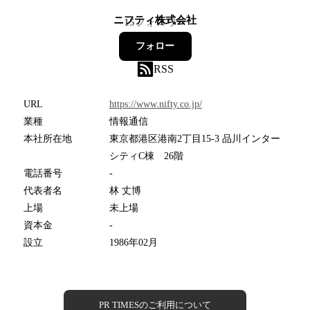
ニフティ株式会社
15
フォロワー
フォロー
RSS
URL
https://www.nifty.co.jp/
業種
情報通信
本社所在地
東京都港区港南2丁目15-3 品川インター
シティC棟 26階
電話番号
-
代表者名
林 丈博
上場
未上場
資本金
-
設立
1986年02月
PR TIMESのご利用について