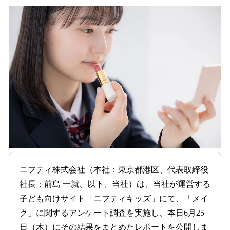
ね
！
数
を
読
み
込
み
中
で
す
ニフティ株式会社（本社：東京都港区、代表取締役
社長：前島 一就、以下、当社）は、当社が運営する
子ども向けサイト「ニフティキッズ」にて、「メイ
ク」に関するアンケート調査を実施し、本日6月25
日（木）にその結果をまとめたレポートを公開しま