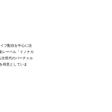
ライブ配信を中心に活
音楽レーベル「イノナカ
きる次世代のバーチャル
信を得意としていま