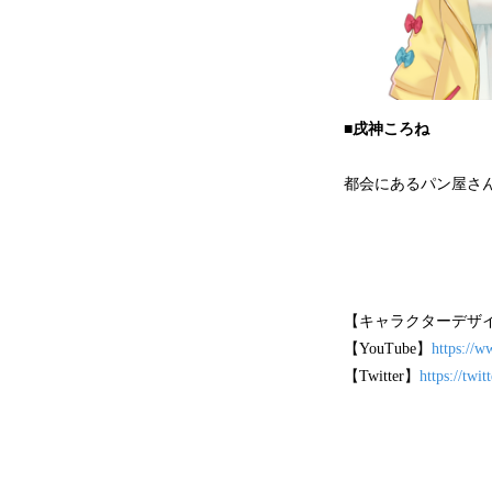
■戌神ころね
都会にあるパン屋さ
【キャラクターデザイン】
【YouTube】
https://
【Twitter】
https://twi