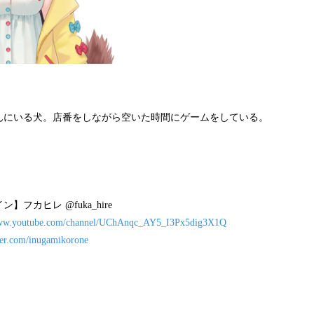
んにいる犬。店番をしながら空いた時間にゲームをしている。
フカヒレ @fuka_hire
www.youtube.com/channel/UChAnqc_AY5_I3Px5dig3X1Q
tter.com/inugamikorone