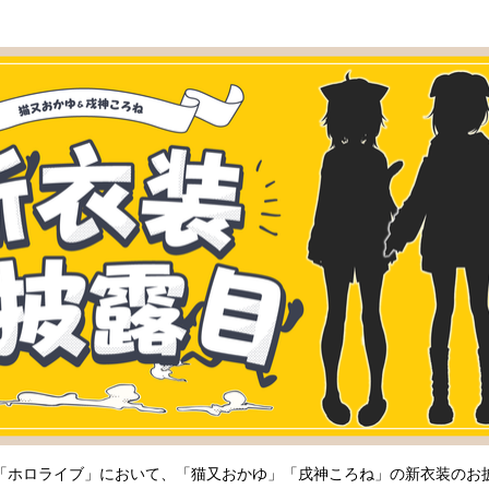
込
み
中
で
す
ープ「ホロライブ」において、「猫又おかゆ」「戌神ころね」の新衣装の