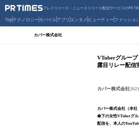
プレスリリース・ニュースリリース配信サービスのPR TIM
Top
テクノロジー
モバイル
アプリ
エンタメ
ビューティー
ファッショ
カバー株式会社
VTuberグル
露目リレー配信
カバー株式会社
202
カバー株式会社（本社
傘下の女性VTuber
配信を、本人のYouT