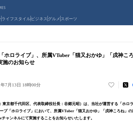
ES
ン
ライフスタイル
ビジネス
グルメ
スポーツ
ープ「ホロライブ」、所属VTuber「猫又おかゆ」「戌神
実施のお知らせ
1年7月13日 18時00分
い
い
ね
：東京都千代田区、代表取締役社長：谷郷元昭）は、当社が運営する「ホロ
！
グループ「ホロライブ」において、所属VTuber「猫又おかゆ」「戌神ころね」
数
ubeチャンネルにて実施することをお知らせいたします。
を
読
み