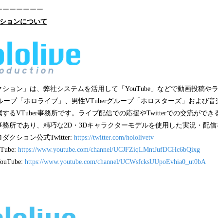
ーーーーーーー
クションについて
ション」は、弊社システムを活用して「YouTube」などで動画投稿や
rグループ「ホロライブ」、男性VTuberグループ「ホロスターズ」および
するVTuber事務所です。ライブ配信での応援やTwitterでの交流がで
事務所であり、精巧な2D・3Dキャラクターモデルを使用した実況・配
クション公式Twitter:
https://twitter.com/hololivetv
ube:
https://www.youtube.com/channel/UCJFZiqLMntJufDCHc6bQixg
Tube:
https://www.youtube.com/channel/UCWsfcksUUpoEvhia0_ut0bA