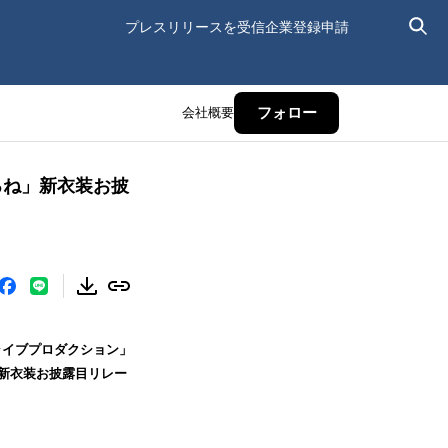
プレスリリースを受信
企業登録申請
会社概要
フォロー
ころね」新衣装お披
ライブプロダクション」
の新衣装お披露目リレー