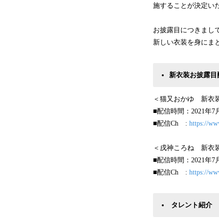
施することが決定い
お披露目につきまして
新しい衣装を身にま
新衣装お披露目
＜猫又おかゆ 新衣
■配信時間：2021年7
■配信Ch :
https://
＜戌神ころね 新衣
■配信時間：2021年7
■配信Ch :
https://w
タレント紹介