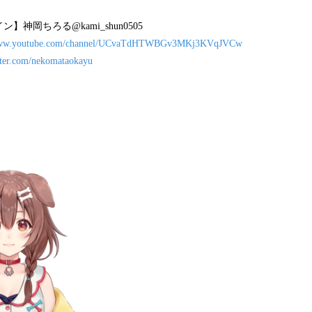
神岡ちろる@kami_shun0505
/www.youtube.com/channel/UCvaTdHTWBGv3MKj3KVqJVCw
itter.com/nekomataokayu