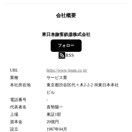
会社概要
東日本旅客鉄道株式会社
339
フォロワー
フォロー
RSS
URL
https://www.jreast.co.jp/
業種
サービス業
本社所在地
東京都渋谷区代々木2-2-2 JR東日本本社
ビル
電話番号
-
代表者名
喜㔟陽一
上場
東証1部
資本金
20億円
設立
1987年04月