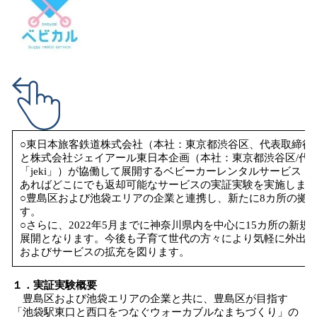
を
読
み
込
み
中
で
す
○東日本旅客鉄道株式会社（本社：東京都渋谷区、代表取締役社
と株式会社ジェイアール東日本企画（本社：東京都渋谷区/代表
「jeki」）が協働して展開するベビーカーレンタルサービス
あればどこにでも返却可能なサービスの実証実験を実施します
○豊島区および池袋エリアの企業と連携し、新たに8カ所の拠
す。
○さらに、2022年5月までに神奈川県内を中心に15カ所の新
展開となります。今後も子育て世代の方々により気軽に外出で
およびサービスの拡充を図ります。
１．実証実験概要
豊島区および池袋エリアの企業と共に、豊島区が目指す
「池袋駅東口と西口をつなぐウォーカブルなまちづくり」の