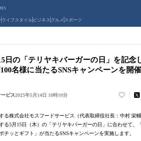
ES
ン
ライフスタイル
ビジネス
グルメ
スポーツ
月15日の「テリヤキバーガーの日」を記念
100名様に当たるSNSキャンペーンを開
サービス
2025年5月14日 10時10分
い
い
ね
する株式会社モスフードサービス（代表取締役社長：中村 栄
！
数
する5月15日（木）の「テリヤキバーガーの日」に合わせて、
を
ポチッとギフト」が当たるSNSキャンペーンを実施します。
読