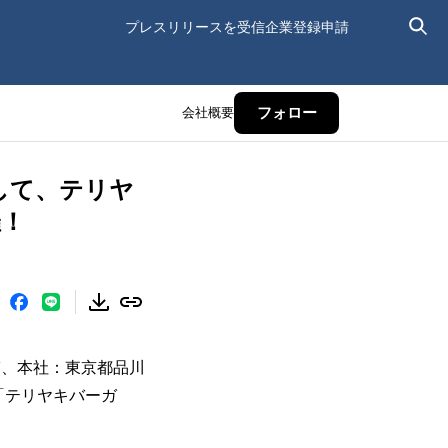
プレスリリースを受信
企業登録申請
会社概要
フォロー
して、テリヤ
催！
輔、本社：東京都品川
「テリヤキバーガ