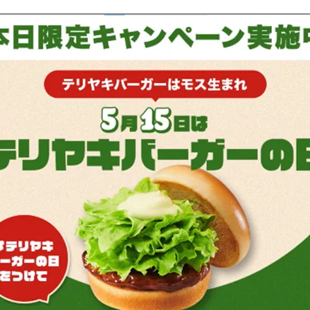
み
込
み
中
で
す