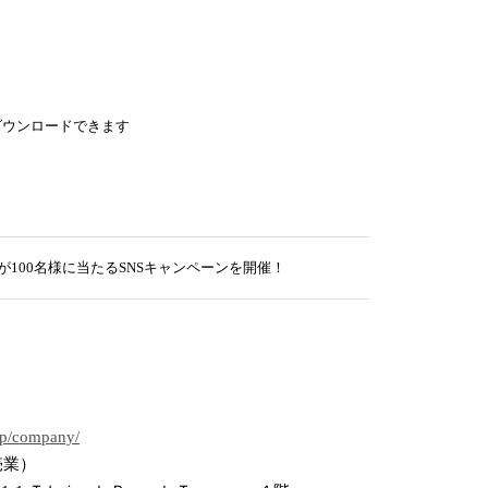
ダウンロードできます
100名様に当たるSNSキャンペーンを開催！
jp/company/
売業）