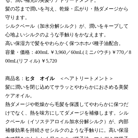
る、潤い補充の美髪ケアトリートメント。
髪の芯まで潤いを与え、乾燥・広がり・熱ダメージから
守ります。
シルクベール（加水分解シルク）が、潤いをキープして
心地よいシルクのような手触りをかなえます。
高い保湿力で髪をやわらかく保つホホバ種子油配合。
容量・価格：400mL ￥3,960／60mL(ミニパウチ) ￥770／8
00mL(リフィル) ￥5,720
商品名：
ヒタ オイル
＜ヘアトリートメント＞
髪に潤いを閉じ込めてサラッとやわらかにおさめる美髪
ケアオイル。
熱ダメージや乾燥から毛髪を保護してやわらかに保つだ
けでなく、熱を味方にしてダメージを補修します。シル
クベール（イソステアロイル加水分解シルク）が、内部
補修効果を持続させシルクのような手触りに。高い保湿