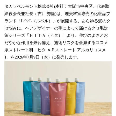
ね
！
タカラベルモント株式会社(本社：大阪市中央区、代表取
数
締役会長兼社長：吉川 秀隆)は、理美容室専売の化粧品ブ
を
ランド「LebeL（ルベル）」が展開する、あらゆる髪のク
読
み
セ悩みに、ヘアデザイナーの手によって届けるクセ毛対
込
策シリーズ「ＨＩＴＡ（ヒタ）」より、伸びのよさとお
み
だやかな作用を兼ね備え、施術リスクを低減するコスメ
中
で
系ストレート料「ヒタ ＡＰストレート アルカリコスメ
す
1」を2026年7月9日（木）に発売します。