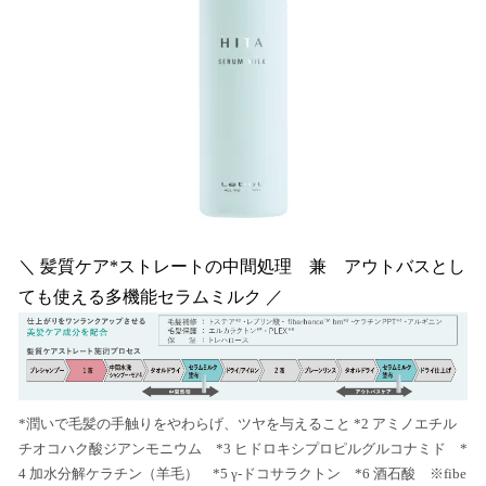
＼ 髪質ケア*ストレートの中間処理 兼 アウトバスとし
ても使える多機能セラムミルク ／
*潤いで毛髪の手触りをやわらげ、ツヤを与えること *2 アミノエチル
チオコハク酸ジアンモニウム *3 ヒドロキシプロピルグルコナミド *
4 加水分解ケラチン（羊毛） *5 γ-ドコサラクトン *6 酒石酸 ※fibe