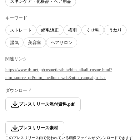
スキンケア・化粧品・ヘア用品
キーワード
ストレート
縮毛矯正
梅雨
くせ毛
うねり
湿気
美容室
ヘアサロン
関連リンク
https://www.tb-net.jp/cosmetics/hita/hita_alkali-cosme.html?
utm_source=pr&utm_medium=web&utm_campaign=hac
ダウンロード
プレスリリース添付資料
.
pdf
プレスリリース素材
このプレスリリース内で使われている画像ファイルがダウンロードできます