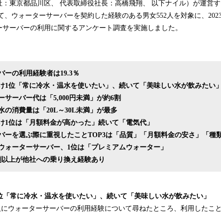
社：東京都品川区、 代表取締役社長：高橋飛翔、 以下ナイル）が運営
み
、ウォーターサーバーを契約した経験のある男女552人を対象に、2023年
込
ーサーバーの利用に関するアンケート調査を実施しました。
み
中
で
す
ーの利用経験者は19.3％
け1位「常に冷水・温水を使いたい」、続いて「美味しい水が飲みたい
サーバー代は「5,000円未満」が約6割
の消費量は「20L～30L未満」が最多
け1位は「月額料金が高かった」続いて「電気代」
バーを選ぶ際に重視したことTOP3は「品質」「月額料金の安さ」「種
ウォーターサーバー、1位は「プレミアムウォーター」
割以上が他社への乗り換え経験あり
1位「常に冷水・温水を使いたい」、続いて「美味しい水が飲みたい」
,259人にウォーターサーバーの利用経験について尋ねたところ、利用した