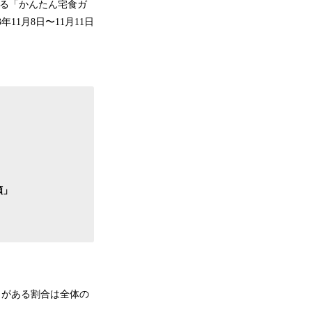
する「かんたん宅食ガ
11月8日〜11月11日
」
類」
ことがある割合は全体の