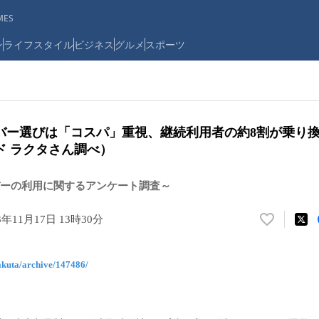
ES
ン
ライフスタイル
ビジネス
グルメ
スポーツ
バー選びは「コスパ」重視、継続利用者の約8割が乗り
ド ラクタさん調べ）
ーの利用に関するアンケート調査～
3年11月17日 13時30分
い
い
ね
rakuta/archive/147486/
！
数
を
読