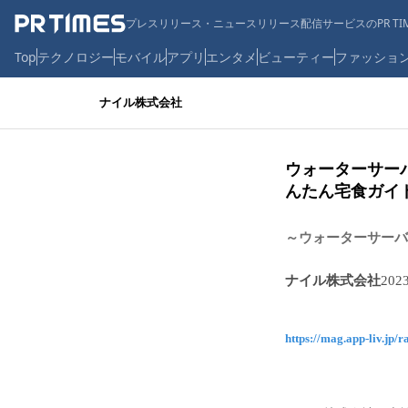
プレスリリース・ニュースリリース配信サービスのPR TIM
Top
テクノロジー
モバイル
アプリ
エンタメ
ビューティー
ファッショ
ナイル株式会社
ウォーターサー
んたん宅食ガイ
～ウォーターサーバ
ナイル株式会社
202
https://mag.app-liv.jp/