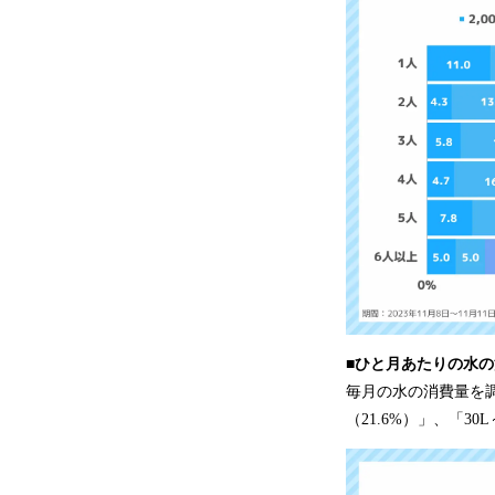
■ひと月あたりの水の
毎月の水の消費量を調査
（21.6%）」、「30