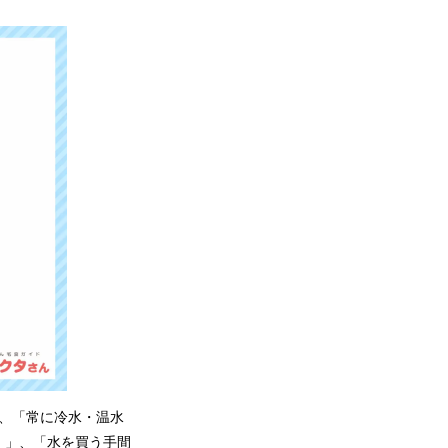
果、「常に冷水・温水
）」、「水を買う手間