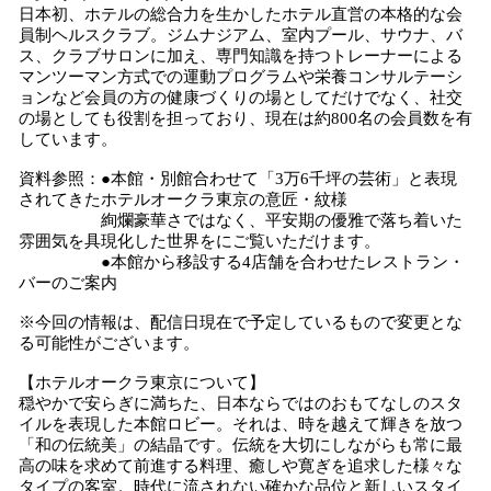
日本初、ホテルの総合力を生かしたホテル直営の本格的な会
員制ヘルスクラブ。ジムナジアム、室内プール、サウナ、バ
ス、クラブサロンに加え、専門知識を持つトレーナーによる
マンツーマン方式での運動プログラムや栄養コンサルテーシ
ョンなど会員の方の健康づくりの場としてだけでなく、社交
の場としても役割を担っており、現在は約800名の会員数を有
しています。
資料参照：●本館・別館合わせて「3万6千坪の芸術」と表現
されてきたホテルオークラ東京の意匠・紋様
絢爛豪華さではなく、平安期の優雅で落ち着いた
雰囲気を具現化した世界をにご覧いただけます。
●本館から移設する4店舗を合わせたレストラン・
バーのご案内
※今回の情報は、配信日現在で予定しているもので変更とな
る可能性がございます。
【ホテルオークラ東京について】
穏やかで安らぎに満ちた、日本ならではのおもてなしのスタ
イルを表現した本館ロビー。それは、時を越えて輝きを放つ
「和の伝統美」の結晶です。伝統を大切にしながらも常に最
高の味を求めて前進する料理、癒しや寛ぎを追求した様々な
タイプの客室。時代に流されない確かな品位と新しいスタイ