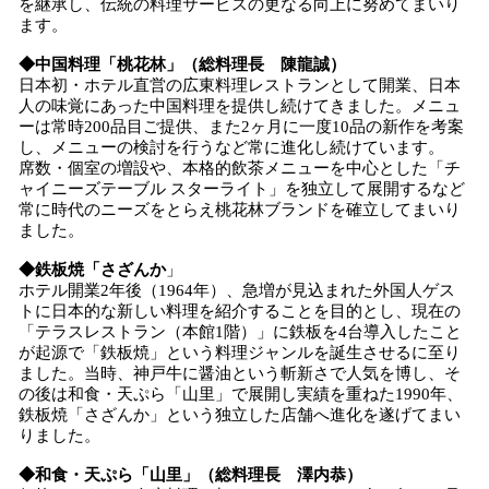
を継承し、伝統の料理サービスの更なる向上に努めてまいり
ます。
◆中国料理「桃花林」（総料理長 陳龍誠）
日本初・ホテル直営の広東料理レストランとして開業、日本
人の味覚にあった中国料理を提供し続けてきました。メニュ
ーは常時200品目ご提供、また2ヶ月に一度10品の新作を考案
し、メニューの検討を行うなど常に進化し続けています。
席数・個室の増設や、本格的飲茶メニューを中心とした「チ
ャイニーズテーブル スターライト」を独立して展開するなど
常に時代のニーズをとらえ桃花林ブランドを確立してまいり
ました。
◆鉄板焼「さざんか
」
ホテル開業2年後（1964年）、急増が見込まれた外国人ゲス
トに日本的な新しい料理を紹介することを目的とし、現在の
「テラスレストラン（本館1階）」に鉄板を4台導入したこと
が起源で「鉄板焼」という料理ジャンルを誕生させるに至り
ました。当時、神戸牛に醤油という斬新さで人気を博し、そ
の後は和食・天ぷら「山里」で展開し実績を重ねた1990年、
鉄板焼「さざんか」という独立した店舗へ進化を遂げてまい
りました。
◆和食・天ぷら「山里」（総料理長 澤内恭）