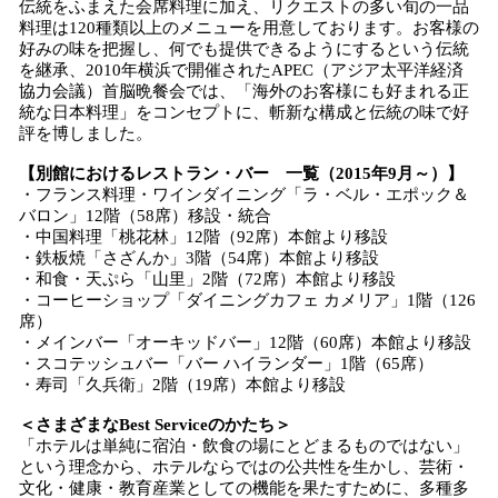
伝統をふまえた会席料理に加え、リクエストの多い旬の一品
料理は120種類以上のメニューを用意しております。お客様の
好みの味を把握し、何でも提供できるようにするという伝統
を継承、2010年横浜で開催されたAPEC（アジア太平洋経済
協力会議）首脳晩餐会では、「海外のお客様にも好まれる正
統な日本料理」をコンセプトに、斬新な構成と伝統の味で好
評を博しました。
【別館におけるレストラン・バー 一覧（2015年9月～）】
・フランス料理・ワインダイニング「ラ・ベル・エポック＆
バロン」12階（58席）移設・統合
・中国料理「桃花林」12階（92席）本館より移設
・鉄板焼「さざんか」3階（54席）本館より移設
・和食・天ぷら「山里」2階（72席）本館より移設
・コーヒーショップ「ダイニングカフェ カメリア」1階（126
席）
・メインバー「オーキッドバー」12階（60席）本館より移設
・スコテッシュバー「バー ハイランダー」1階（65席）
・寿司「久兵衛」2階（19席）本館より移設
＜さまざまなBest Serviceのかたち＞
「ホテルは単純に宿泊・飲食の場にとどまるものではない」
という理念から、ホテルならではの公共性を生かし、芸術・
文化・健康・教育産業としての機能を果たすために、多種多