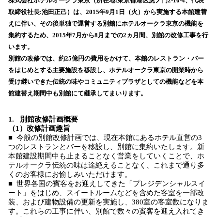
！
株式会社ホテルオークラ東京（所在地:東京都港区虎ノ門2-10-4、代表
数
取締役社長:池田正己）は、2015年9月1日（火）から実施する本館建替
を
えに伴い、その後単独で運営する別館にホテルオークラ東京の機能を
読
集約するため、2015年7月から8月までの2ヵ月間、別館の改修工事を行
み
います。
込
別館の改修では、約25億円の費用をかけて、本館のレストラン・バー
み
をはじめとする主要施設を移設し、ホテルオークラ東京の開業時から
中
で
受け継いできた伝統の味やコミュニティプラザとしての機能などを本
す
館建替え期間中も別館にて継承してまいります。
1. 別館改修計画概要
（1）改修計画趣旨
■ 今般の別館改修計画では、現在本館にあるホテル直営の3
つのレストランとバーを移設し、別館に集約いたします。新
本館建設期間中も止まることなく営業をしていくことで、ホ
テルオークラ伝統の味は途絶えることなく、これまで通り多
くのお客様にお愉しみいただけます。
■ 世界各国の賓客をお迎えしてきた「プレジデンシャルスイ
ート」をはじめ、スイートルームなどを含めた客室を一部改
装、および建物設備の更新を実施し、380室の客室数になりま
す。これらの工事に伴い、別館で数々の賓客を迎え入れてき