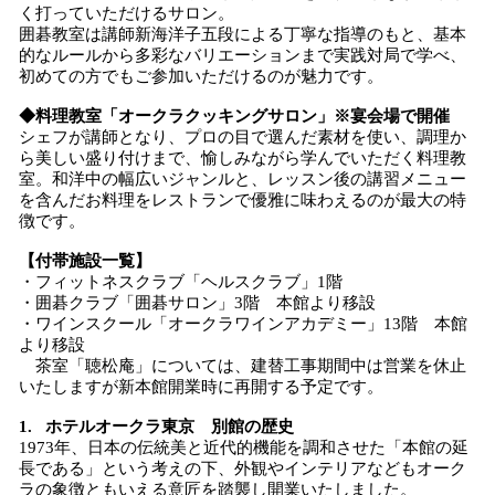
く打っていただけるサロン。
囲碁教室は講師新海洋子五段による丁寧な指導のもと、基本
的なルールから多彩なバリエーションまで実践対局で学べ、
初めての方でもご参加いただけるのが魅力です。
◆料理教室「オークラクッキングサロン」※宴会場で開催
シェフが講師となり、プロの目で選んだ素材を使い、調理か
ら美しい盛り付けまで、愉しみながら学んでいただく料理教
室。和洋中の幅広いジャンルと、レッスン後の講習メニュー
を含んだお料理をレストランで優雅に味わえるのが最大の特
徴です。
【付帯施設一覧】
・フィットネスクラブ「ヘルスクラブ」1階
・囲碁クラブ「囲碁サロン」3階 本館より移設
・ワインスクール「オークラワインアカデミー」13階 本館
より移設
茶室「聴松庵」については、建替工事期間中は営業を休止
いたしますが新本館開業時に再開する予定です。
1. ホテルオークラ東京 別館の歴史
1973年、日本の伝統美と近代的機能を調和させた「本館の延
長である」という考えの下、外観やインテリアなどもオーク
ラの象徴ともいえる意匠を踏襲し開業いたしました。