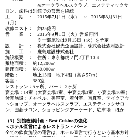
※オークラヘルスクラブ、エステティックサ
ロン、歯科は別館での営業を継続
工 期 ： 2015年7月1日（水） ~ 2015年8月31日
（月）
改修コスト： 約25億円
営 業 ： 2015年9月1日（火）営業再開
※一部施設は9月15日（火）を予定
設 計 ： 株式会社観光企画設計、株式会社森村設計
施 工 ： 鹿島建設株式会社
施設概要 ： 住所：東京都虎ノ門2丁目10-4
敷地面積： 約12,200㎡
延床面積： 約60,000㎡
階数： 地上13階 地下4階（高さ57ｍ）
客室： 380室
レストラン：5ヶ所、バー： 2ヶ所
宴会場：14室（大宴会場1室、中宴会場3室、小宴会場10室）
付帯施設：チャペル、美容室、着付室、写真室、テイクアウ
トショップ、オークラヘルスクラブ、エステティックサロ
ン、囲碁サロン、ショッピングアーケード、駐車場 ほか
（3）別館改修計画・Best Cuisineの強化
＜ホテル直営によるレストラン・バー＞
全ての飲食施設の運営は、ホテル直営で行うという基本方針