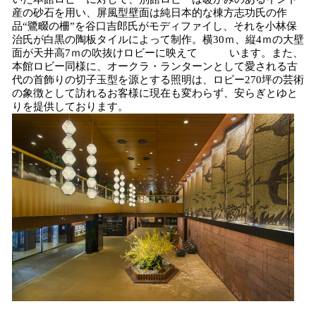
産の砂石を用い、屏風型壁面は純日本的な棟方志功氏の作
品“鷺畷の柵”を谷口吉郎氏がモディファイし、それを小林保
治氏が白黒の陶板タイルによって制作。横30ｍ、縦4ｍの大壁
面が天井高7ｍの吹抜けロビーに映えて います。また、
本館ロビー同様に、オークラ・ランターンとして愛される古
代の首飾りの切子玉型を源とする照明は、ロビー270坪の芸術
の象徴として訪れるお客様に現在も変わらず、安らぎとゆと
りを提供しております。