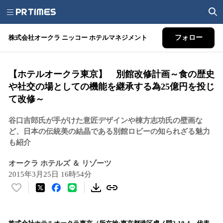
株式会社オークラ ニッコー ホテルマネジメント
フォロー
【ホテルオークラ東京】 別館改修計画～食の歴史
や社交の場としての機能を継承する為25億円を投じ
て改修～
谷口吉郎氏が手がけた意匠デザインや棟方志功氏の壁画な
ど、日本の伝統美の結晶である別館ロビーの知られざる魅力
も紹介
オークラ ホテルズ ＆ リゾーツ
2015年3月25日 16時54分
い
い
ね