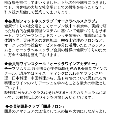
様な場を提供してまいりました。下記の付帯施設につきまし
ても、お客様の大切な社交場としての機能を失うことなく、
引き続き別館にて営業してまいります。
◆会員制フィットネスクラブ「オークラヘルスクラブ」
健康づくりの社交場としてオープン以来30有余年、実績で培
った総合的な健康管理システムに基づいて健康づくりをサポ
ート。マンツーマンによるストレッチ体操や、看護師による
体調管理、専任医師の健康相談、栄養士管理のサロンなど、
オークラの持つ総合サービスを存分に活用いただけるシステ
ムと、オークラヘルスクラブ会員の皆様の健康づくりのため
に万全の体制を整えております。
◆
会員制ワインスクール「オークラワインアカデミー」
チーフソムリエ 渡部明央が主任講師を務める会員制ワインス
クール。講座ではテイス ティングに合わせてフランス料
理・日本料理・中国料理から、最も相性のよいと思われるお
料理とワインのマリアージュを学べることを最大の特徴とし
ています。
5段階に分かれたクラスはそれぞれ6ヶ月のカリキュラムに沿
って、60種類以上のワインをお愉しみいただけます。
◆
会員制囲碁クラブ「囲碁サロン」
囲碁のアマチュアの道場として人の輪を大切にしながら楽し