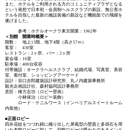
また、ホテルをご利用される方のコミュニティプラザとなる
という発想で日本初・会員制ヘルスクラブの新設、無公害ホ
テルを目指した最新の施設装備の新設など機能面での飛躍を
遂げました。
参考：ホテルオークラ東京開業：1962年
＜別館 開業時概要＞
階数： 地上13階、地下4階（高さ57ｍ）
客室： 430室
レストラン：2ヶ所、バー：2ヶ所
宴会場：16室
駐車場：400台収容
付帯施設：オークラヘルスクラブ、結婚式場、写真室、美容
室、着付室、ショッピングアーケード
設計：谷口吉郎建築設計研究所、丸ノ内建築事務所
観光企画設計社、森村協同設計事務所
意匠：棟方志功（ロビー壁画）
小林保治（ロビー装飾）
ロード・ケニルワース（インペリアルスイートルーム
内装他）
■
正面ロビー
四弁花紋をつづれ錦に織り出した屏風型の壁面と多胡石を用
いた本館ロビーに対して、別館ロビーは暖かみのあるインド