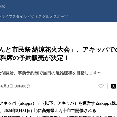
ES
ン
ライフスタイル
ビジネス
グルメ
スポーツ
しまんと市民祭 納涼花火大会」、アキッパ
料席の予約販売が決定！
:00より受付開始、事前予約制で当日の混雑緩和を目指します〜
年6月3日 10時00分
い
い
ね
キッパ（akippa）」（以下、アキッパ）を運営するakippa
！
数
は、2024年8月31日(土)に高知県四万十市で開催される
を