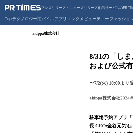
プレスリリース・ニュースリリース配信サービスのPR TIM
Top
テクノロジー
モバイル
アプリ
エンタメ
ビューティー
ファッショ
akippa株式会社
8/31の「
および公式有
〜7/2(火) 10
akippa株式会社
2024
駐車場予約アプリ「ア
長 CEO:金谷元気)