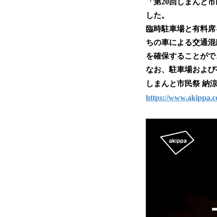
「第20回しまんと
した。
臨時駐車場と有料席
ちの車による交通混
を確保することがで
なお、駐車場および有
しまんと市民祭 納
https://www.akippa.c