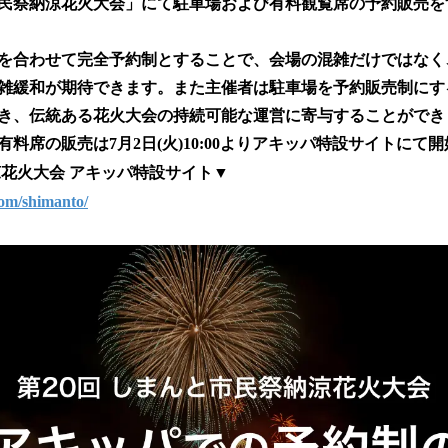
市民祭納涼花火大会」にて駐車場および有料観覧席の予約販売
読
み
込
を合わせて完全予約制とすることで、会場の混雑だけではなく
み
雑緩和が期待できます。また主催者は駐車場を予約販売制にす
中
き、伝統ある花火大会の持続可能な運営に寄与することができ
で
す
料席の販売は7月2日(火)10:00よりアキッパ特設サイトにて
涼花火大会 アキッパ特設サイト▼
om/shimanto/