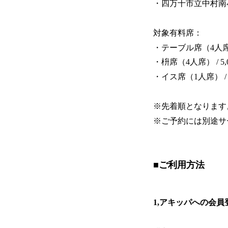
・四万十市立中村南小学校
対象有料席：
・テーブル席（4人席） 
・枡席（4人席） / 5,
・イス席（1人席） / 2
※先着順となります
※ご予約には別途サ
■ご利用方法
1,アキッパへの会