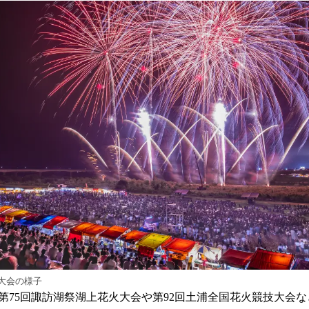
大会の様子
第75回諏訪湖祭湖上花火大会や第92回土浦全国花火競技大会