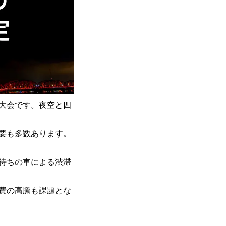
火大会です。夜空と四
需要も多数あります。
待ちの車による渋滞
費の高騰も課題とな