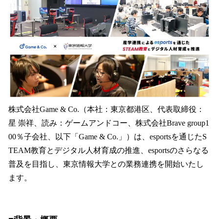
数
を
読
み
込
み
中
で
す
株式会社Game & Co.（本社：東京都港区、代表取締役：
星 崇祥、読み：ゲームアンドコー、株式会社Brave group1
00％子会社、以下「Game & Co.」）は、esportsを通じたS
TEAM教育とデジタル人材育成の推進、esportsのさらなる
普及を目指し、東京情報大学との業務連携を開始いたし
ます。