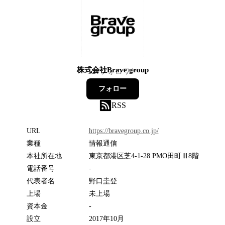
株式会社Brave group
127
フォロワー
フォロー
RSS
URL
https://bravegroup.co.jp/
業種
情報通信
本社所在地
東京都港区芝4-1-28 PMO田町Ⅲ8階
電話番号
-
代表者名
野口圭登
上場
未上場
資本金
-
設立
2017年10月