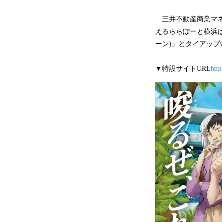
三井不動産商業マネジ
えるららぽーと横浜は、2
ーン)」とタイアップ
▼特設サイトURL
htt