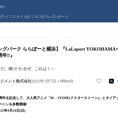
ES
ン
ライフスタイル
ビジネス
グルメ
スポーツ
パーク ららぽーと横浜】『LaLaport YOKOHAMA×D
周年‼』
けだ。唆(そそ)るぜ、これは！～
ジメント株式会社
2022年3月7日 11時00分
い
い
ね
周年を記念して、大人気アニメ「Dr．STONE(ドクターストーン)」とタイ
！
ペーンを多数開催!
数
022年4月24日(日)
を
読