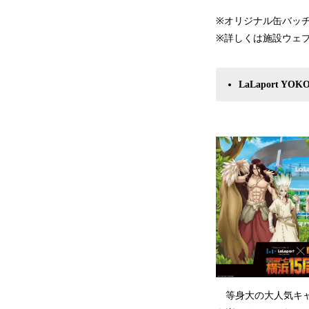
※オリジナル缶バッ
※詳しくは施設ウェ
LaLaport 
等身大の大人気キャ