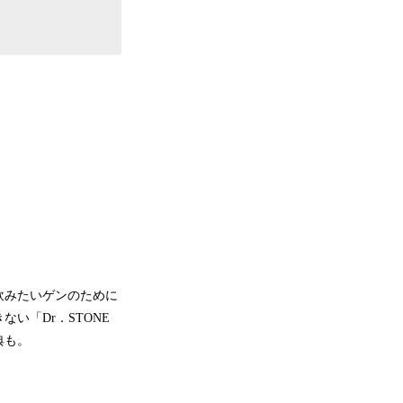
飲みたいゲンのために
い「Dr．STONE
典も。