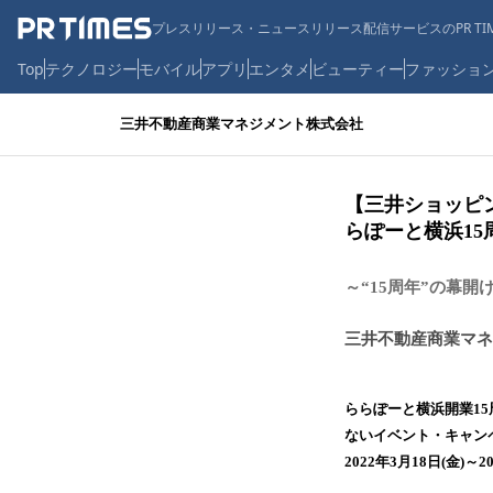
プレスリリース・ニュースリリース配信サービスのPR TIM
Top
テクノロジー
モバイル
アプリ
エンタメ
ビューティー
ファッショ
三井不動産商業マネジメント株式会社
【三井ショッピング
らぽーと横浜15
～“15周年”の幕開
三井不動産商業マネ
ららぽーと横浜開業15
ないイベント・キャン
2022年3月18日(金)～2