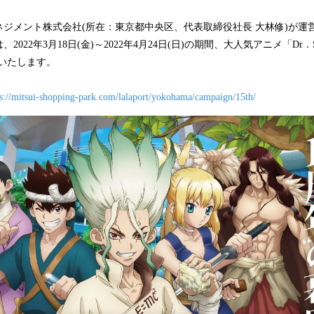
み
込
メント株式会社(所在：東京都中央区、代表取締役社長 大林修)が運営
み
022年3月18日(金)～2022年4月24日(日)の期間、大人気アニメ「Dr．
中
いたします。
で
す
ps://mitsui-shopping-park.com/lalaport/yokohama/campaign/15th/