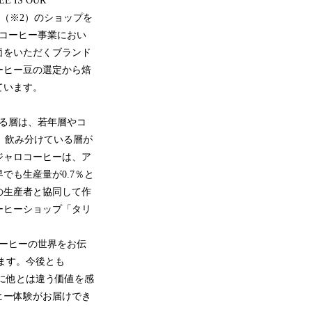
IS OUR
舗（※2）のショップを
コーヒー事業におい
価をいただくブランド
ーヒー豆の選定から焙
ています。
る層は、若年層やコ
た、飲み分けている層が
ジャロコーヒーは、ア
も生産量が0.7％と
の生産者と協同して作
ーヒーショップ「タリ
ーヒーの世界をお伝
します。今後とも
様に他とは違う価値を感
ヒー体験がお届けでき