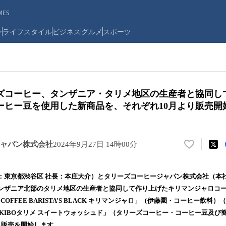
ES
ン
ライフスタイル
ビジネス
グルメ
スポーツ
ズコーヒー、タンザニア・タリメ地区の生産者と協同し
ーヒー豆を使用した新商品を、それぞれ10月より販売開
ャパン株式会社
2024年9月27日 14時00分
い
い
ね
：東京都渋谷区 社長：本庄大介）とタリーズコーヒージャパン株式会社（本社
！
ンザニア北部のタリメ地区の生産者と協同して作り上げたキリマンジャロコ
数
 COFFEE BARISTA’S BLACK キリマンジャロ」（伊藤園・コーヒー飲料）
を
読
KIBOタリメ スイートウォッシュド」（タリーズコーヒー・コーヒー豆及び
み
れ販売を開始します。