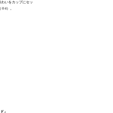
味わいをカップにセッ
※4）。
ュド」