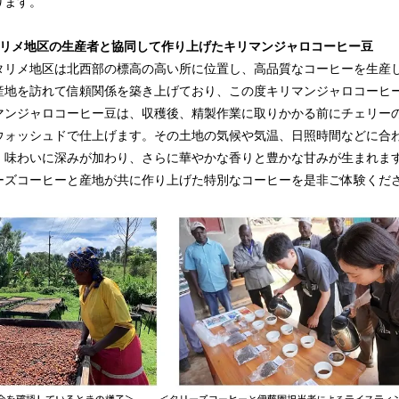
ります。
タリメ地区の生産者と協同して作り上げたキリマンジャロコーヒー豆
リメ地区は北西部の標高の高い所に位置し、高品質なコーヒーを生産
産地を訪れて信頼関係を築き上げており、この度キリマンジャロコーヒ
マンジャロコーヒー豆は、収穫後、精製作業に取りかかる前にチェリー
ウォッシュドで仕上げます。その土地の気候や気温、日照時間などに合
、味わいに深みが加わり、さらに華やかな香りと豊かな甘みが生まれま
ーズコーヒーと産地が共に作り上げた特別なコーヒーを是非ご体験くだ