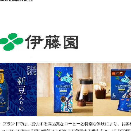
込
み
中
で
す
OFFEE」ブランドでは、提供する高品質なコーヒーと特別な体験により、お