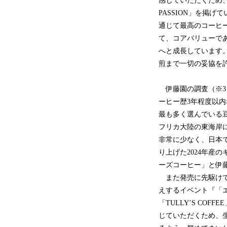
感じていただくため、
PASSION」を掲
通じて最高のコーヒ
て、コアバリューで
へと成長しています
煎まで一切の妥協を
伊藤園の調査（※3
ーヒー歴3年程度以内
最も多く選んでいる
フリカ大陸の東海岸
非常に少なく、日本
り上げた2024年産
ーズコーヒー」と伊
また発売に先駆けて
えするイベント『「エキ
「TULLY’S C
じていただくため、