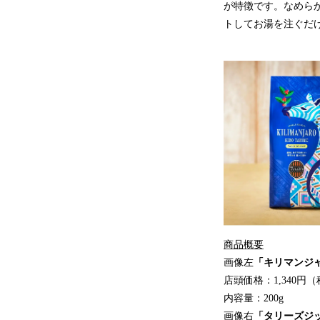
が特徴です。なめら
トしてお湯を注ぐだ
商品概要
画像左
「キリマンジャ
店頭価格：1,340円
内容量：200g
画像右
「タリーズジッ