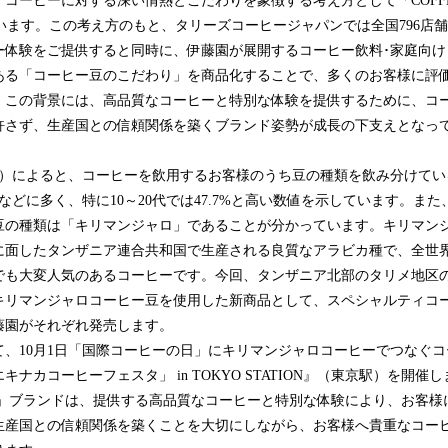
コーヒーに対する深い情熱とこだわりを象徴する考え方として「COFFEE 
げています。この考え方のもと、タリーズコーヒージャパンでは全国796店
ー体験をご提供すると同時に、伊藤園が展開するコーヒー飲料･家庭向け
ある「コーヒー豆のこだわり」を商品化することで、多くのお客様に評
。この背景には、高品質なコーヒーと特別な体験を提供するために、コ
許さず、生産国との信頼関係を築くブランド姿勢が成長の下支えとなっ
）によると、コーヒーを飲用するお客様のうち豆の種類を飲み分けてい
などに多く、特に10～20代では47.7%と高い数値を示しています。ま
豆の種類は「キリマンジャロ」であることが分かっています。キリマン
に面したタンザニア連合共和国で生産される良質なアラビカ種で、全世界で
でも大変人気のあるコーヒーです。今回、タンザニア北部のタリメ地区
のキリマンジャロコーヒー豆を使用した新商品として、スペシャルティコ
藤園がそれぞれ発売します。
、10月1日「国際コーヒーの日」にキリマンジャロコーヒーでつなぐコ
ナカコーヒーフェスタ」 in TOKYO STATION』（東京駅）を開催
OFFEE」ブランドは、提供する高品質なコーヒーと特別な体験により、お客
生産国との信頼関係を築くことを大切にしながら、お客様へ貴重なコー