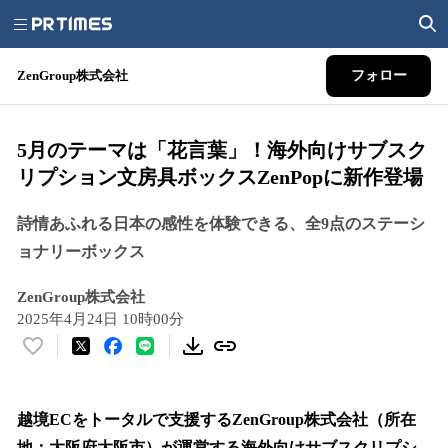
ZenGroup株式会社
フォロー
5月のテーマは「花言葉」！海外向けサブスク
リプション文房具ボックスZenPopに新作登場
詩情あふれる日本の感性を体験できる、全9点のステーシ
ョナリーボックス
ZenGroup株式会社
2025年4月24日 10時00分
い
い
ね
！
越境ECをトータルで支援するZenGroup株式会社（所在
数
地：大阪府大阪市）が運営する海外向けサブスクリプシ