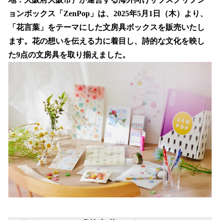
を
ョンボックス「ZenPop」は、2025年5月1日（木）より、
読
み
「花言葉」をテーマにした文房具ボックスを販売いたし
込
ます。花の想いを伝える力に着目し、詩的な文化を映し
み
た9点の文房具を取り揃えました。
中
で
す