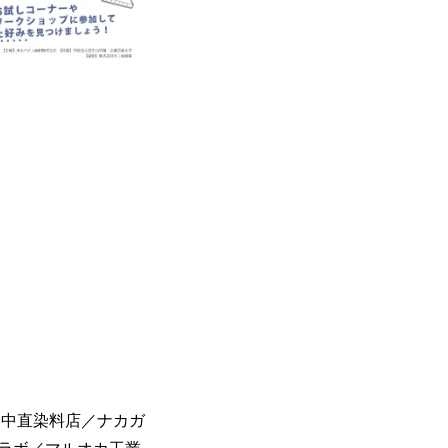
田中直染料店／ナカガ