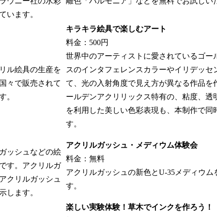
ラウニー社の水彩
離色「ハルモニア」などを無料でお試しい
ています。
キラキラ絵具で楽しむアート
料金：500円
世界中のアーティストに愛されているゴー
リル絵具の生産を
スのインタフェレンスカラーやイリデッセ
の国々で販売されて
て、光の入射角度で見え方が異なる作品を
す。
ールデンアクリリックス特有の、粘度、透
を利用した美しい色彩表現も、本制作で同
す。
アクリルガッシュ・メディウム体験会
ガッシュなどの絵
料金：無料
です。アクリルガ
アクリルガッシュの新色とU-35メディウ
アクリルガッシュ
す。
示します。
楽しい実験体験！草木でインクを作ろう！