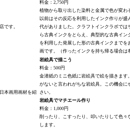
料金：2,750円
植物から取り出した染料と金属で色が変わ
以前はその反応を利用したインク作りが盛
店です。
代がありました。クラフトインクラボでは
ら古典インクをとらえ、典型的な古典イン
を利用した発展した形の古典インクまでを
画です。（作ったインクを持ち帰る場合は
岩絵具で描こう
料金：500円
金潜紙のミニ色紙に岩絵具で絵を描きます
がないと言われがちな岩絵具。この機会に
日本画用画材を紹
さい。
岩絵具でマチエール作り
料金：1,000円
削ったり、こすったり、叩いたりして色々
します。