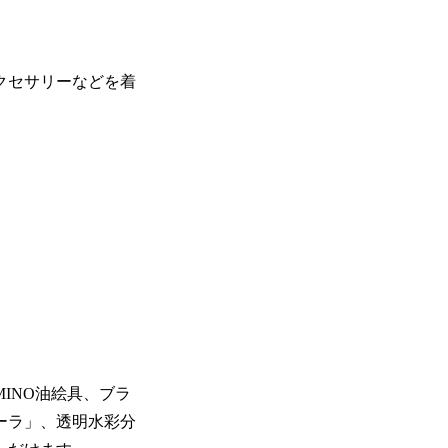
クセサリーなどを着
。
INO油絵具、ブラ
ーラ」、透明水彩分