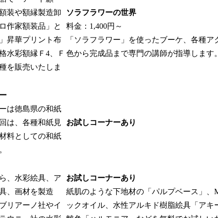
額装や額縁製造卸
ソラフラワーの世界
ロ作家額装品」と
料金：1,400円～
」昇華プリント布
「ソラフラワー」を使ったブーケ、各種ア
格水彩額縁Ｆ4、Ｆ
色から完成品まで専門の講師が指導します
種を販売いたしま
ー
ーは徳島県の和紙
回は、各種和紙見
お試しコーナーあり
材料としての和紙
。
ら、水彩絵具、ア
お試しコーナーあり
具、画材を製造
紙肌のような下地材の「パルプベース」、M
ブリアーノ社やイ
ックオイル、水性アルキド樹脂絵具「アキ