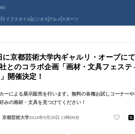
ES
ン
ライフスタイル
ビジネス
グルメ
スポーツ
30日に京都芸術大学内ギャルリ・オーブに
社とのコラボ企画「画材・文具フェステ
」開催決定！
カーによる展示販売を行います。無料の各種お試しコーナーや
好みの画材・文具を見つけてください！
 京都芸術大学
2024年9月20日 13時00分
い
い
ね