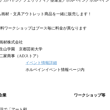
ナカバヤシ／フェリッティ／墨運堂／ホルベイン／ホルベイン
も画材・文具アウトレット商品を一緒に販売します！
有料ワークショップはブース毎に料金が異なります
画材株式会社
生山学園 京都芸術大学
二家商事（ADストア）
イベント情報詳細
ホルベインイベント情報ページ内
企業
ワークショップ等
語で「アート顧