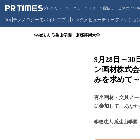
プレスリリース・ニュースリリース配信サービスのPR TIM
Top
テクノロジー
モバイル
アプリ
エンタメ
ビューティー
ファッショ
学校法人 瓜生山学園 京都芸術大学
9月28日～
ン画材株式会
みを求めて～
有名画材・文具メー
に参加して、あなた
学校法人 瓜生山学園