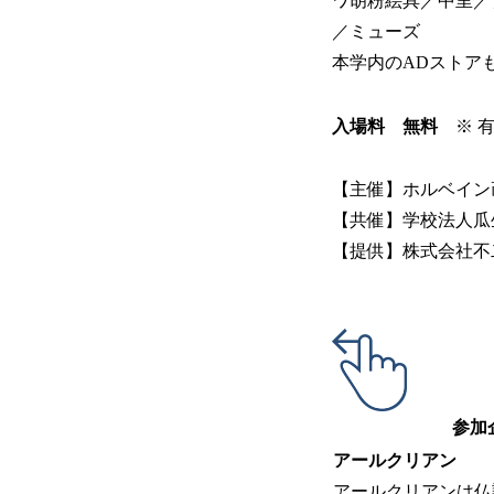
ワ胡粉絵具／中里／
／ミューズ
本学内のADストア
入場料 無料
※ 
【主催】ホルベイン
【共催】学校法人瓜
【提供】株式会社不
参加
アールクリアン
アールクリアンは仏