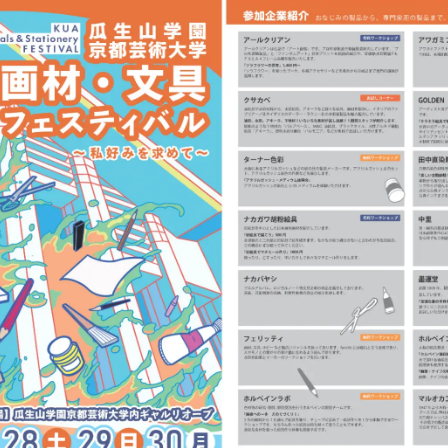
！
数
を
読
み
込
み
中
で
す