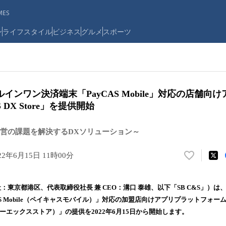
ES
ン
ライフスタイル
ビジネス
グルメ
スポーツ
インワン決済端末「PayCAS Mobile」対応の店舗向
 DX Store」を提供開始
営の課題を解決するDXソリューション～
22年6月15日 11時00分
い
い
ね
本社：東京都港区、代表取締役社長 兼 CEO：溝口 泰雄、以下「SB C&S」）
！
S Mobile（ペイキャスモバイル）」対応の加盟店向けアプリプラットフォーム「P
数
ディーエックスストア）」の提供を2022年6月15日から開始します。
を
読