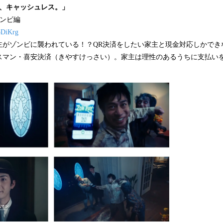
も、キャッシュレス。」
」ゾンビ編
BoDiKrg
主がゾンビに襲われている！？QR決済をしたい家主と現金対応しかでき
スマン・喜安決済（きやすけっさい）。家主は理性のあるうちに支払い