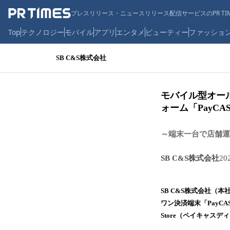
プレスリリース・ニュースリリース配信サービスのPR TIM
Top
テクノロジー
モバイル
アプリ
エンタメ
ビューティー
ファッショ
SB C&S株式会社
モバイル型オール
ォーム「PayCAS
～端末一台で店舗運
SB C&S株式会社
20
SB C&S株式会社（
ワン決済端末「PayCA
Store（ペイキャス