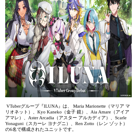
VTuberグループ『ILUNA』は、 Maria Marionette（マリア マ
リオネット）、Kyo Kaneko（金子 鏡）、Aia Amare（アイア
アマレ）、Aster Arcadia（アスター アルカディア）、Scarle
Yonaguni（スカーレ ヨナグニ）、Ren Zotto（レン ゾット）
の6名で構成されたユニットです。