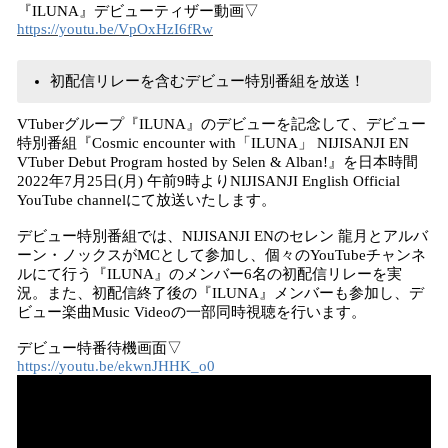
『ILUNA』デビューティザー動画▽
https://youtu.be/VpOxHzI6fRw
初配信リレーを含むデビュー特別番組を放送！
VTuberグループ『ILUNA』のデビューを記念して、デビュー
特別番組『Cosmic encounter with「ILUNA」 NIJISANJI EN
VTuber Debut Program hosted by Selen & Alban!』を日本時間
2022年7月25日(月) 午前9時よりNIJISANJI English Official
YouTube channelにて放送いたします。
デビュー特別番組では、NIJISANJI ENのセレン 龍月とアルバ
ーン・ノックスがMCとして参加し、個々のYouTubeチャンネ
ルにて行う『ILUNA』のメンバー6名の初配信リレーを実
況。また、初配信終了後の『ILUNA』メンバーも参加し、デ
ビュー楽曲Music Videoの一部同時視聴を行います。
デビュー特番待機画面▽
https://youtu.be/ekwnJHHK_o0