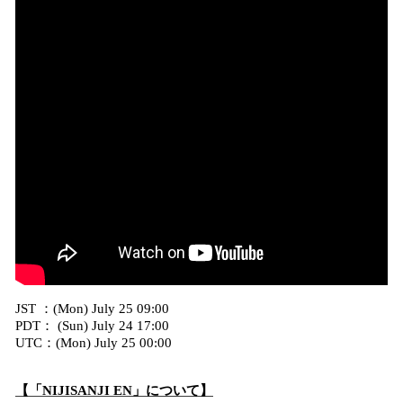
JST ：(Mon) July 25 09:00
PDT： (Sun) July 24 17:00
UTC：(Mon) July 25 00:00
【「NIJISANJI EN」について】