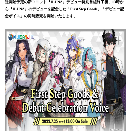
送開始予定の新ユニット『ILUNA』デビュー特別番組終了後、13時か
み
ら『ILUNA』のデビューを記念した「First Step Goods」「デビュー記
込
念ボイス」の同時販売を開始いたします。
み
中
で
す