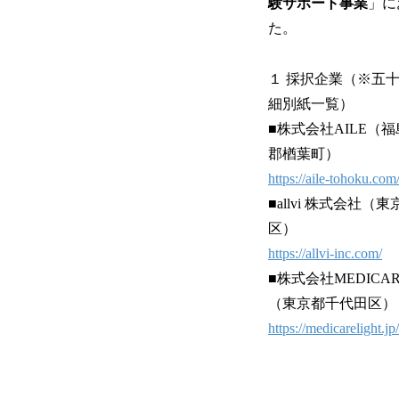
験サポート事業
」に
た。
１ 採択企業（※五
細別紙一覧）
■株式会社AILE（
郡楢葉町）
https://aile-tohoku.com
■allvi 株式会社（
区）
https://allvi-inc.com/
■株式会社MEDICARE
（東京都千代田区）
https://medicarelight.jp/