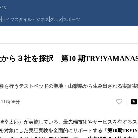
ES
ン
ライフスタイル
ビジネス
グルメ
スポーツ
社から３社を採択 第10 期TRY!YAMANA
験を行うテストベッドの聖地・山梨県から生み出される実証実
 11時06分
い
い
ね
崎幸太郎）が実施している、最先端技術やサービスを有するス
！
数
を対象にした実証実験を全面的にサポートする「
第10期TRY!
を