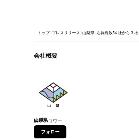
トップ
プレスリリース
山梨県
応募総数54 社から３社を
会社概要
山梨県
26
フォロワー
フォロー