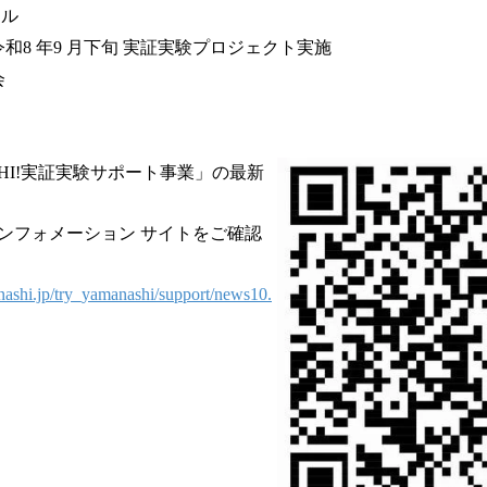
ール
令和8 年9 月下旬 実証実験プロジェクト実施
会
ASHI!実証実験サポート事業」の最新
ンフォメーション サイトをご確認
nashi.jp/try_yamanashi/support/news10.