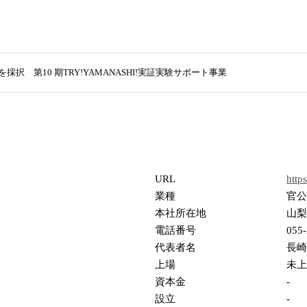
採択 第10 期TRY!YAMANASHI!実証実験サポート事業
URL
http
業種
官公
本社所在地
山梨
電話番号
055-
代表者名
長崎
上場
未上
資本金
-
設立
-