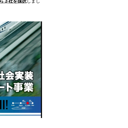
ら３社を採択
しまし