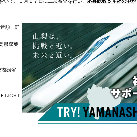
おいて、３月１７日に二次審査を行い、
応募総数５４社の中か
読
み
込
み
十音順、詳
中
で
す
福島県双葉
/
東京都渋谷
 LIGHT