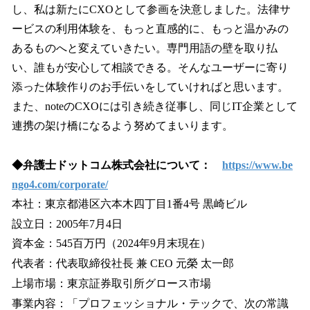
し、私は新たにCXOとして参画を決意しました。法律サ
ービスの利用体験を、もっと直感的に、もっと温かみの
あるものへと変えていきたい。専門用語の壁を取り払
い、誰もが安心して相談できる。そんなユーザーに寄り
添った体験作りのお手伝いをしていければと思います。
また、noteのCXOには引き続き従事し、同じIT企業として
連携の架け橋になるよう努めてまいります。
◆弁護士ドットコム株式会社について：
https://www.be
ngo4.com/corporate/
本社：東京都港区六本木四丁目1番4号 黒崎ビル
設立日：2005年7月4日
資本金：545百万円（2024年9月末現在）
代表者：代表取締役社長 兼 CEO 元榮 太一郎
上場市場：東京証券取引所グロース市場
事業内容：「プロフェッショナル・テックで、次の常識