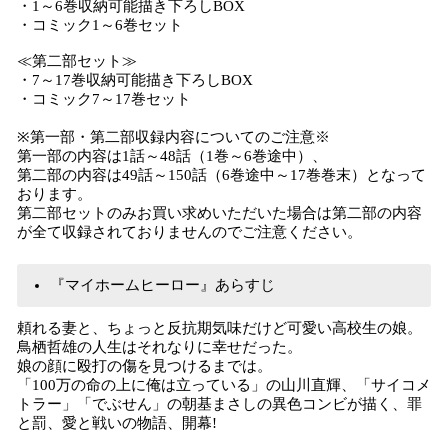
・1～6巻収納可能描き下ろしBOX
・コミック1～6巻セット
≪第二部セット≫
・7～17巻収納可能描き下ろしBOX
・コミック7～17巻セット
※第一部・第二部収録内容についてのご注意※
第一部の内容は1話～48話（1巻～6巻途中）、
第二部の内容は49話～150話（6巻途中～17巻巻末）となって
おります。
第二部セットのみお買い求めいただいた場合は第二部の内容
が全て収録されておりませんのでご注意ください。
『マイホームヒーロー』あらすじ
頼れる妻と、ちょっと反抗期気味だけど可愛い高校生の娘。
鳥栖哲雄の人生はそれなりに幸せだった。
娘の顔に殴打の傷を見つけるまでは。
「100万の命の上に俺は立っている」の山川直輝、「サイコメ
トラー」「でぶせん」の朝基まさしの異色コンビが描く、罪
と罰、愛と戦いの物語、開幕!