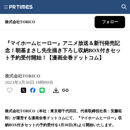
株式会社TORICO
フォロー
『マイホームヒーロー』アニメ放送＆新刊発売記
念！朝基まさし先生描き下ろし収納BOX付きセッ
ト予約受付開始！【漫画全巻ドットコム】
株式会社TORICO
2023年3月30日 18時00分
い
い
ね
！
株式会社TORICO（本社：東京都千代田区、代表取締役社長：安藤拓
数
郎）が運営する漫画全巻ドットコムにて、『マイホームヒーロー』収
を
納BOX付きセットの予約受付を3月30日(木)より開始いたします。
読