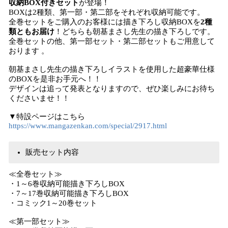
収納BOX付きセット
が登場！
BOXは2種類、第一部・第二部をそれぞれ収納可能です。
全巻セットをご購入のお客様には描き下ろし収納BOXを
2種
類ともお届け
！どちらも朝基まさし先生の描き下ろしです。
全巻セットの他、第一部セット・第二部セットもご用意して
おります 。
朝基まさし先生の描き下ろしイラストを使用した超豪華仕様
のBOXを是非お手元へ！！
デザインは追って発表となりますので、ぜひ楽しみにお待ち
くださいませ！！
▼特設ページはこちら
https://www.mangazenkan.com/special/2917.html
販売セット内容
≪全巻セット≫
・1～6巻収納可能描き下ろしBOX
・7～17巻収納可能描き下ろしBOX
・コミック1～20巻セット
≪第一部セット≫