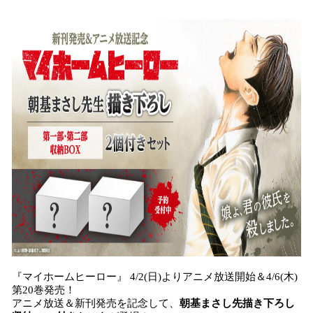
み
込
み
中
で
す
『マイホームヒーロー』 4/2(日)よりアニメ放送開始＆4/6(木)
第20巻発売！
アニメ放送＆新刊発売を記念して、
朝基まさし先描き下ろし