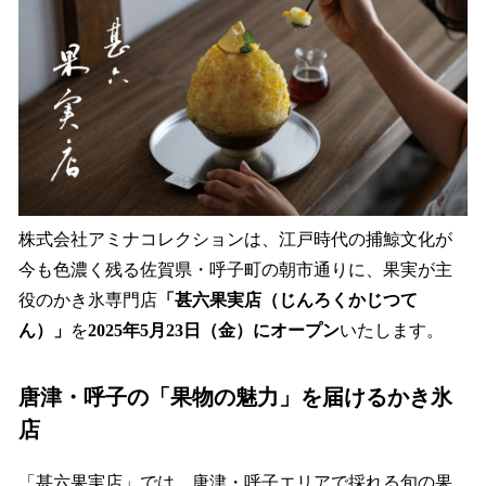
を
読
み
込
み
中
で
す
株式会社アミナコレクションは、江戸時代の捕鯨文化が
今も色濃く残る佐賀県・呼子町の朝市通りに、果実が主
役のかき氷専門店
「甚六果実店（じんろくかじつて
ん）」
を
2025年5月23日（金）にオープン
いたします。
唐津・呼子の「果物の魅力」を届けるかき氷
店
「甚六果実店」では、唐津・呼子エリアで採れる旬の果