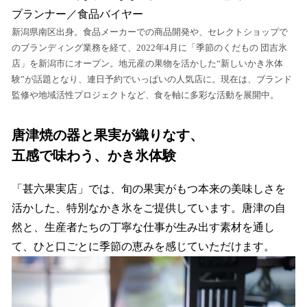
プランナー／食品バイヤー
新潟県南区出身。食品メーカーでの商品開発や、セレクトショップで
のブランディング業務を経て、2022年4月に「季節のくだもの 団吉氷
店」を新潟市にオープン。地元産の果物を活かした“新しいかき氷体
験”が話題となり、連日予約でいっぱいの人気店に。現在は、ブランド
監修や地域活性プロジェクトなど、食を軸に多彩な活動を展開中。
唐津焼の器と果実が織りなす、
五感で味わう、かき氷体験
「甚六果実店」では、旬の果実がもつ本来の美味しさを
活かした、特別なかき氷をご提供しています。唐津の自
然と、生産者たちの丁寧な仕事が生み出す素材を通し
て、ひと口ごとに季節の恵みを感じていただけます。