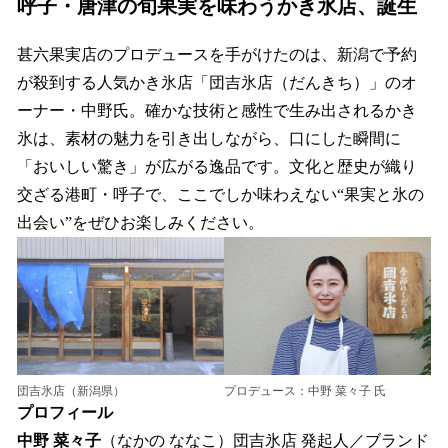
呼子・唐津の旬果実を味わうかき氷店、誕生
甚六果実店のプロデュースを手がけたのは、新潟で予約
が殺到する人気かき氷店「団吉氷店（だんきち）」のオ
ーナー・中野氏。確かな技術と感性で生み出されるかき
氷は、素材の魅力を引き出しながら、口にした瞬間に
「おいしい驚き」が広がる逸品です。文化と歴史が織り
交ざる港町・呼子で、ここでしか味わえない“果実と氷の
出会い”をぜひお楽しみください。
団吉氷店（新潟県）
プロデュース：中野 菜々子 氏
プロフィール
中野 菜々子
（なかの ななこ）団吉氷店 発起人／ブランド