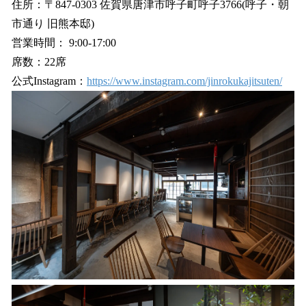
住所：〒847-0303 佐賀県唐津市呼子町呼子3766(呼子・朝
市通り 旧熊本邸)
営業時間： 9:00-17:00
席数：22席
公式Instagram：
https://www.instagram.com/jinrokukajitsuten/