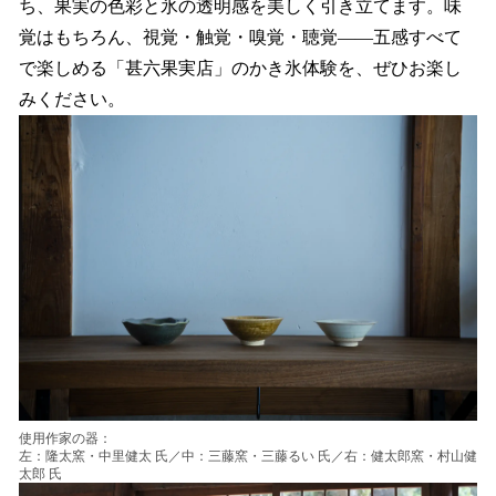
ち、果実の色彩と氷の透明感を美しく引き立てます。味
覚はもちろん、視覚・触覚・嗅覚・聴覚――五感すべて
で楽しめる「甚六果実店」のかき氷体験を、ぜひお楽し
みください。
使用作家の器：
左：隆太窯・中里健太 氏／中：三藤窯・三藤るい 氏／右：健太郎窯・村山健
太郎 氏