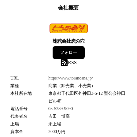
会社概要
株式会社虎の穴
28
フォロワー
フォロー
RSS
URL
https://www.toranoana.jp/
業種
商業（卸売業、小売業）
本社所在地
東京都千代田区外神田3-5-12 聖公会神田
ビル4F
電話番号
03-5289-9090
代表者名
吉田 博高
上場
未上場
資本金
2000万円