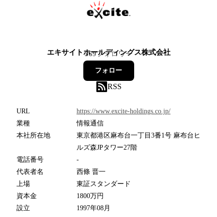
エキサイトホールディングス株式会社
369
フォロワー
フォロー
RSS
URL
https://www.excite-holdings.co.jp/
業種
情報通信
本社所在地
東京都港区麻布台一丁目3番1号 麻布台ヒ
ルズ森JPタワー27階
電話番号
-
代表者名
西條 晋一
上場
東証スタンダード
資本金
1800万円
設立
1997年08月