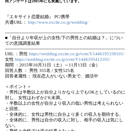
同アンケートは2005年にも実施しています。
み
込
『エキサイト恋愛結婚』 PC/携帯
み
共通URL：
http://www.excite.co.jp/wedding/
中
で
----------------------------------------------------------------------------------
す
■「自分より年収が上の女性/下の男性との結婚は？」につい
ての意識調査結果
----------------------------------------------------------------------------------
URL ：男性
https://wedding.excite.co.jp/vote/V1446195338101/
女性
https://wedding.excite.co.jp/vote/V1446195412101/
期間 ：2015年10月31日（土）～11月13日（金）
回答人数 ： 男性 355名 / 女性525名
回答者属性： 現在恋人がいない男女で、婚活中
＜ポイント＞
・男性は半数以上が自分よりかなり上でもOKとしているのに
対し、女性はわずか2％未満。
・半数以上の女性が自分より収入の低い男性は考えられない
と回答。
・全体的に、女性は男性に自分より多くの収入を期待する。
・全体的に、男性は自分の収入に対し、相手の収入は気にし
ない。