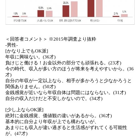
＜回答者コメント＞ ※2015年調査より抜粋
-男性-
[かなり上でもOK派]
年収に興味ない。(36才)
負けじと働ける！お金以外の部分でも頑張れる。(23才)
今の時代、収入が多い方のほうが将来を考えやすいから。(36
才)
自分の年収が一定以上なら、相手が多かろうと少なかろうと
関係ありません。(50才)
金銭感覚が近いなら年収自体は問題にはならない。(31才)
自分の収入だけだと不安しかないので。(34才)
[少し上ならOK派]
絶対に金銭感覚、価値観の違いがあるから。(36才)
基本的に自分より年収が上でも構わないが、
あまりにも収入が違い過ぎると生活感がずれてくる可能性
が。(47才)