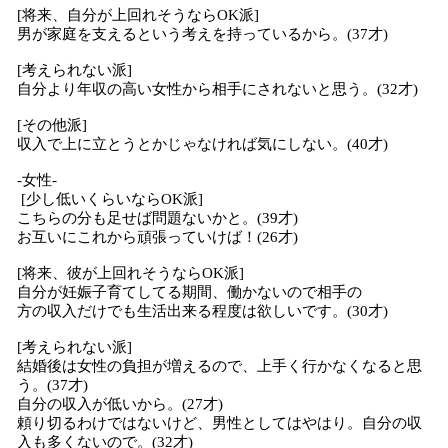
[将来、自分が上回れそうならOK派]
男が家庭を支えるという考えを持っているから。(37才)
[考えられない派]
自分より年収の高い女性から相手にされないと思う。(32才)
[その他派]
収入で上に立とうとかじゃなければ気にしない。(40才)
-女性-
[少し低いくらいならOK派]
こちらの分も足せば問題ないかと。(39才)
お互いにこれから頑張っていけば！(26才)
[将来、彼が上回れそうならOK派]
自分が妊娠子育てしてる期間、働かないので相手の
方の収入だけでも生活出来る程度は欲しいです。(30才)
[考えられない派]
結婚後は女性の負担が増えるので、上手く行かなくなると思
う。(37才)
自分の収入が低いから。(27才)
頼り切るわけではないけど、男性としてはやはり。自分の収
入も多くないので。(32才)