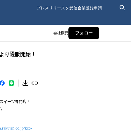
プレスリリースを受信
企業登録申請
会社概要
フォロー
4より通販開始！
オスイーツ専門店「
す。
m.rakuten.co.jp/kcc-