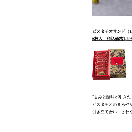
ピスタチオサンド（
6枚入 税込価格1,29
”⽢みと酸味が引きた
ピスタチオのまろや
引き⽴て合い、さわ