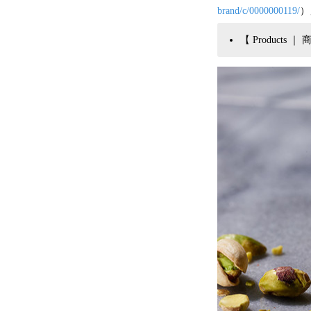
brand/c/0000000119/
）
【 Products 