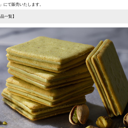
込
」にて販売いたします。
み
中
｜ 商品一覧】
で
す