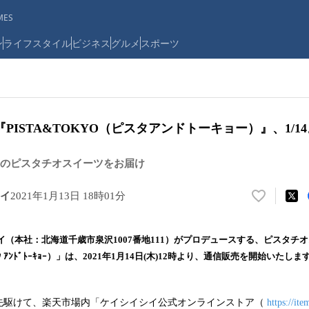
ES
ン
ライフスタイル
ビジネス
グルメ
スポーツ
PISTA&TOKYO（ピスタアンドトーキョー）』、1/1
のピスタチオスイーツをお届け
イ
2021年1月13日 18時01分
い
い
ね
（本社：北海道千歳市泉沢1007番地111）がプロデュースする、ピスタチ
！
ﾟｽﾀ ｱﾝﾄﾞﾄｰｷｮｰ）」は、2021年1月14日(木)12時より、通信販売を開始いたしま
数
を
読
先駆けて、楽天市場内「ケイシイシイ公式オンラインストア（
https://ite
み