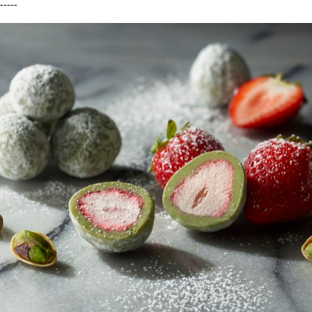
-----