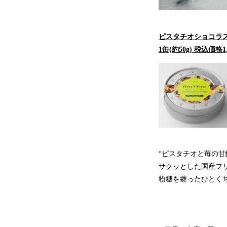
ピスタチオショコラ
1缶(約50g) 税込価格1
“ピスタチオと苺の甘
サクッとした国産フ
粉糖を纏ったひとく