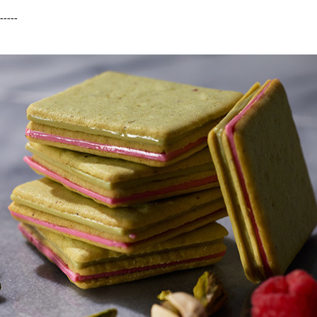
-----