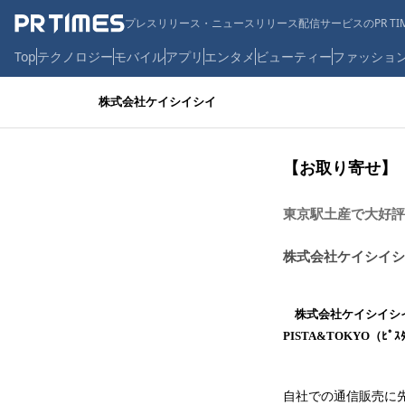
プレスリリース・ニュースリリース配信サービスのPR TIM
Top
テクノロジー
モバイル
アプリ
エンタメ
ビューティー
ファッショ
株式会社ケイシイシイ
【お取り寄せ】『
東京駅土産で大好評
株式会社ケイシイシ
株式会社ケイシイシイ
PISTA&TOKYO（ﾋ
自社での通信販売に