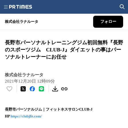
株式会社ラナルータ
フォロー
長野市パーソナルトレーニングジム初回無料『長野
のスポーツジム CLUB-J』ダイエットの事はパー
ソナルトレーナーにお任せ
株式会社ラナルータ
2021年12月20日 12時09分
い
い
ね
！
長野市パーソナルジム｜フィットネスサロンCLUB-J
数
HP
https://clubjfit.com/
を
読