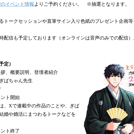
Pのイベント情報
よりご予約ください。 ※抽選となります。
るトークセッションや直筆サイン入り色紙のプレゼント企画等
時配信も予定しております（オンラインは音声のみでの配信）
予定）
ト挨拶、概要説明、登壇者紹介
ちゃん先生
拶
ベント開始
は、Xで連載中の作品のことや、ぎば
結婚や婚活にまつわるトークなどを
ベント終了