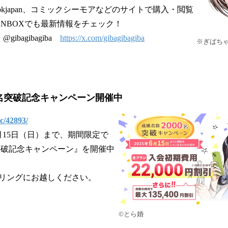
bookjapan、コミックシーモアなどのサイトで購入・閲覧
FANBOXでも最新情報をチェック！
@gibagibagiba
https://x.com/gibagibagiba
※ぎばち
00名突破記念キャンペーン開催中
ic/42893/
6月15日（日）まで、期間限定で
名突破記念キャンペーン』を開催中
リングにお越しください。
©とら婚