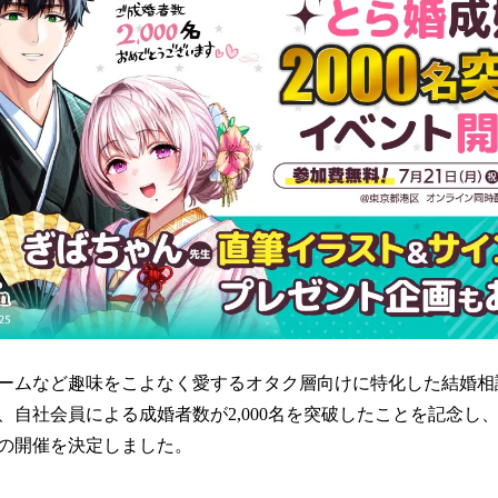
読
み
込
み
中
で
す
ームなど趣味をこよなく愛するオタク層向けに特化した結婚相
自社会員による成婚者数が2,000名を突破したことを記念し、20
の開催を決定しました。