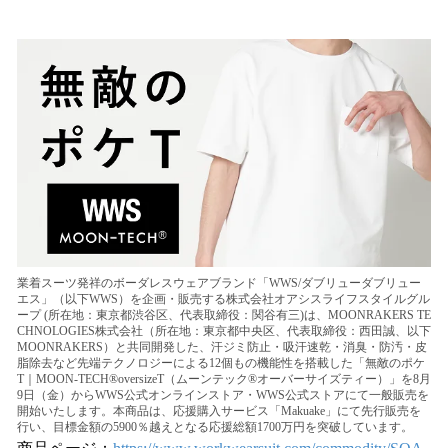
い
ね
！
数
を
読
み
込
み
中
で
す
業着スーツ発祥のボーダレスウェアブランド「WWS/ダブリューダブリュー
エス」（以下WWS）を企画・販売する株式会社オアシスライフスタイルグル
ープ (所在地：東京都渋谷区、代表取締役：関谷有三)は、MOONRAKERS TE
CHNOLOGIES株式会社（所在地：東京都中央区、代表取締役：西田誠、以下
MOONRAKERS）と共同開発した、汗ジミ防止・吸汗速乾・消臭・防汚・皮
脂除去など先端テクノロジーによる12個もの機能性を搭載した「無敵のポケ
T｜MOON-TECH®oversizeT（ムーンテック®オーバーサイズティー）」を8月
9日（金）からWWS公式オンラインストア・WWS公式ストアにて一般販売を
開始いたします。本商品は、応援購入サービス「Makuake」にて先行販売を
行い、目標金額の5900％越えとなる応援総額1700万円を突破しています。