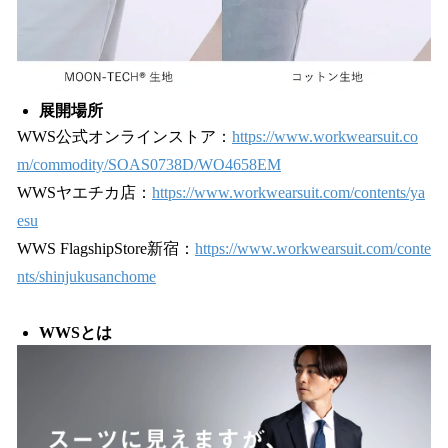
展開場所
WWS公式オンラインストア：
https://www.workwearsuit.co
m/commodity/SOAS0738D/WO4658EM
WWSヤエチカ店：
https://www.workwearsuit.com/contents/ya
esu
WWS FlagshipStore新宿：
https://www.workwearsuit.com/conte
nts/shinjukusanchome
WWSとは