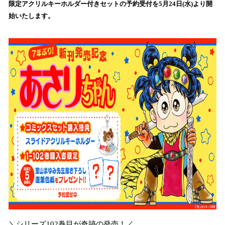
を
限定アクリルキーホルダー付きセットの予約受付を5月24日(水)より開
読
始いたします。
み
込
み
中
で
す
＼シリーズ102巻目が奇跡の発売！／