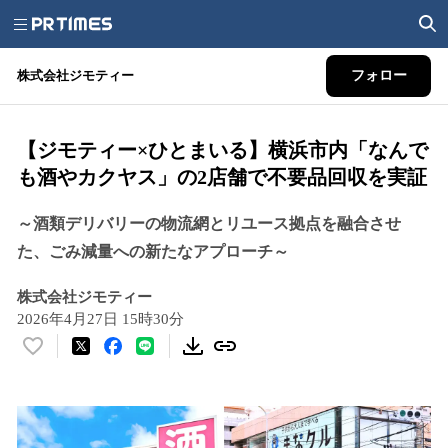
株式会社ジモティー
フォロー
【ジモティー×ひとまいる】横浜市内「なんで
も酒やカクヤス」の2店舗で不要品回収を実証
～酒類デリバリーの物流網とリユース拠点を融合させ
た、ごみ減量への新たなアプローチ～
株式会社ジモティー
2026年4月27日 15時30分
い
い
ね
！
数