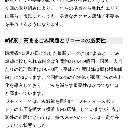
拠点として不要品の回収・再流通を推進してきました。
今回の取り組みにより、これらの拠点から離れたエリア
に暮らす市民にとっても、身近なカクヤス店舗で不要品
を手放せるようになります。
■背景：高まるごみ問題とリユースの必要性
環境省の3月27日に出した最新データ(*1)によると、ごみ
焼却に投じられる税金は年間約2兆4,489億円、国民一人当
たりの処理単価は19,700円（平成27年度以降は概ね増加傾
向）にのぼります。全国約67%の自治体が家庭ごみの有料
化を導入しており、ごみを減らす重要性はかつてないほ
ど高まっています。
ジモティーではごみ減量を目的に「ジモティースポッ
ト」の出店を拡大（横浜市内2店舗）していますが、徒歩
圏外の市民にとっては、持ち込みのハードルは一定存在
している状態でした。