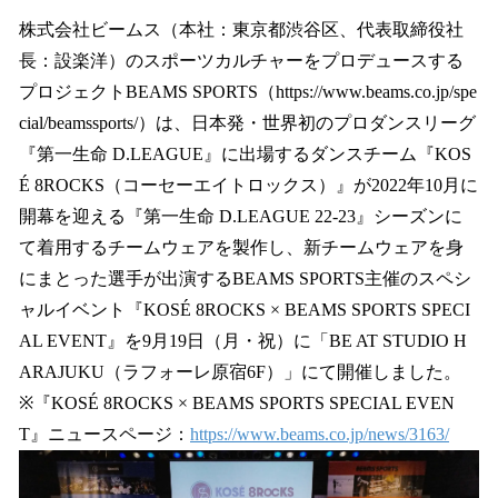
ね
！
株式会社ビームス（本社：東京都渋谷区、代表取締役社
数
長：設楽洋）のスポーツカルチャーをプロデュースする
を
プロジェクトBEAMS SPORTS（https://www.beams.co.jp/spe
読
み
cial/beamssports/）は、日本発・世界初のプロダンスリーグ
込
『第一生命 D.LEAGUE』に出場するダンスチーム『KOS
み
É 8ROCKS（コーセーエイトロックス）』が2022年10月に
中
で
開幕を迎える『第一生命 D.LEAGUE 22-23』シーズンに
す
て着用するチームウェアを製作し、新チームウェアを身
にまとった選手が出演するBEAMS SPORTS主催のスペシ
ャルイベント『KOSÉ 8ROCKS × BEAMS SPORTS SPECI
AL EVENT』を9月19日（月・祝）に「BE AT STUDIO H
ARAJUKU（ラフォーレ原宿6F）」にて開催しました。
※『KOSÉ 8ROCKS × BEAMS SPORTS SPECIAL EVEN
T』ニュースページ：
https://www.beams.co.jp/news/3163/