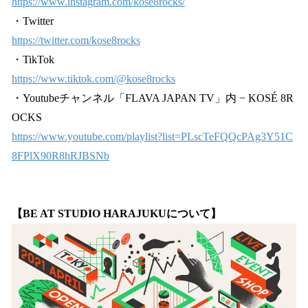
https://www.instagram.com/kose8rocks/
・Twitter
https://twitter.com/kose8rocks
・TikTok
https://www.tiktok.com/@kose8rocks
・Youtubeチャンネル「FLAVA JAPAN TV」内 − KOSÉ 8R
OCKS
https://www.youtube.com/playlist?list=PLscTeFQQcPAg3Y51C
8FPlX90R8hRJBSNb
【BE AT STUDIO HARAJUKUについて】