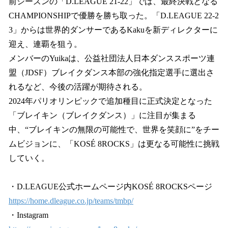
前シーズンの「D.LEAGUE 21-22」では、最終決戦となる
CHAMPIONSHIPで優勝を勝ち取った。「D.LEAGUE 22-2
3」からは世界的ダンサーであるKakuを新ディレクターに
迎え、連覇を狙う。
メンバーのYuikaは、公益社団法人日本ダンススポーツ連
盟（JDSF）ブレイクダンス本部の強化指定選手に選出さ
れるなど、今後の活躍が期待される。
2024年パリオリンピックで追加種目に正式決定となった
「ブレイキン（ブレイクダンス）」に注目が集まる
中、“ブレイキンの無限の可能性で、世界を笑顔に”をチー
ムビジョンに、「KOSÉ 8ROCKS」は更なる可能性に挑戦
していく。
・D.LEAGUE公式ホームページ内KOSÉ 8ROCKSページ
https://home.dleague.co.jp/teams/tmbp/
・Instagram