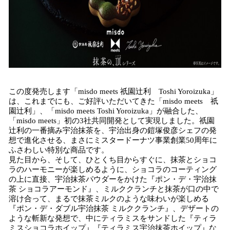
この度発売します「misdo meets 祇園辻利 Toshi Yoroizuka」
は、これまでにも、ご好評いただいてきた「misdo meets 祇
園辻利」、「misdo meets Toshi Yoroizuka」が融合した、
「misdo meets」初の3社共同開発として実現しました。祇園
辻利の一番摘み宇治抹茶を、宇治出身の鎧塚俊彦シェフの発
想で進化させる、まさにミスタードーナツ事業創業50周年に
ふさわしい特別な商品です。
見た目から、そして、ひとくち目からすぐに、抹茶とショコ
ラのハーモニーが楽しめるように、ショコラのコーティング
の上に直接、宇治抹茶パウダーをかけた『ポン・デ・宇治抹
茶 ショコラアーモンド』、ミルククランチと抹茶が口の中で
溶け合って、まるで抹茶ミルクのような味わいが楽しめる
『ポン・デ・ダブル宇治抹茶 ミルククランチ』、デザートの
ような斬新な発想で、中にティラミスをサンドした『ティラ
ミスショコラホイップ』『ティラミス宇治抹茶ホイップ』な