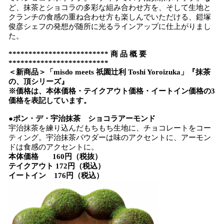
ど、抹茶とショコラの多彩な組み合わせ方を、そして生地と
クランチの食感の重ね合わせ方も楽しんでいただける、鎧塚
俊彦シェフの発想が随所に光るラインアップに仕上がりまし
た。
************************* 商 品 概 要
*************************
＜新商品＞「misdo meets 祇園辻利 Toshi Yoroizuka」『抹茶
の、頂シリーズ』
※価格は、本体価格・テイクアウト価格・イートイン価格の3
価格を表記しています。
●ポン・デ・宇治抹茶 ショコラアーモンド
宇治抹茶を練り込んだもちもち生地に、チョコレートをコー
ティング。宇治抹茶パウダーは味のアクセントに、アーモン
ドは食感のアクセントに。
本体価格 160円（税抜）
テイクアウト 172円（税込）
イートイン 176円（税込）