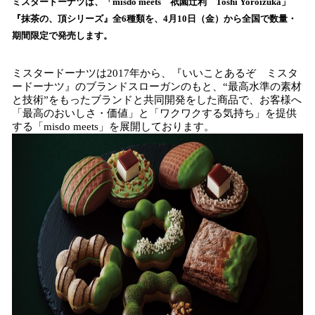
数
ミスタードーナツは、「misdo meets 祇園辻利 Toshi Yoroizuka」
を
『抹茶の、頂シリーズ』全6種類を、4月10日（金）から全国で数量・
読
期間限定で発売します。
み
込
ミスタードーナツは2017年から、『いいことあるぞ ミスタ
み
ードーナツ』のブランドスローガンのもと、“最高水準の素材
中
と技術”をもったブランドと共同開発をした商品で、お客様へ
で
「最高のおいしさ・価値」と「ワクワクする気持ち」を提供
す
する「misdo meets」を展開しております。