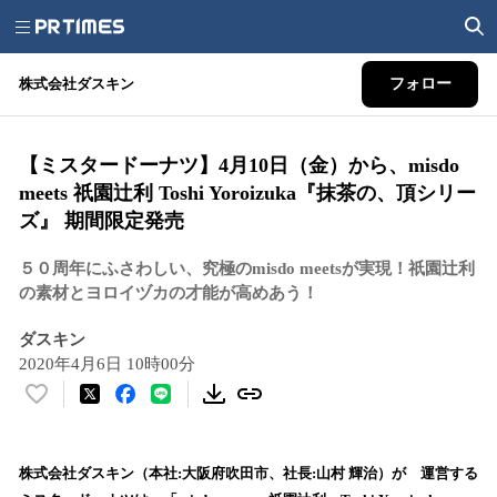
株式会社ダスキン
フォロー
【ミスタードーナツ】4月10日（金）から、misdo
meets 祇園辻利 Toshi Yoroizuka『抹茶の、頂シリー
ズ』 期間限定発売
５０周年にふさわしい、究極のmisdo meetsが実現！祇園辻利
の素材とヨロイヅカの才能が高めあう！
ダスキン
2020年4月6日 10時00分
い
い
ね
！
株式会社ダスキン（本社:大阪府吹田市、社長:山村 輝治）が゙運営する