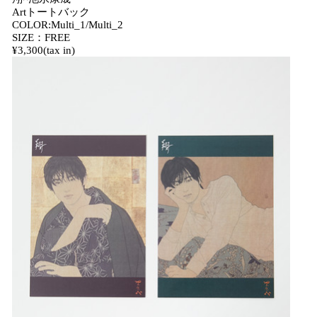
Artトートバック
COLOR:Multi_1/Multi_2
SIZE：FREE
¥3,300(tax in)