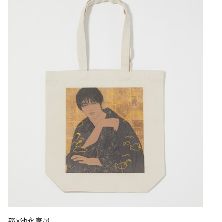
翔×池永康晟