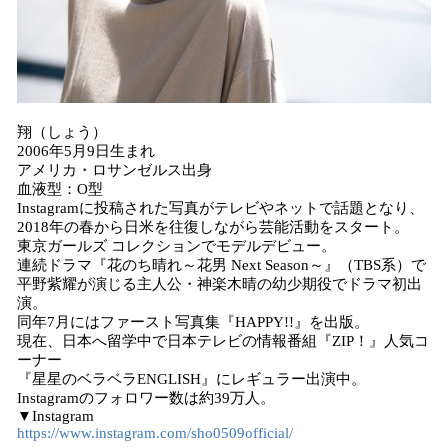
翔（しょう）
2006年5月9日生まれ
アメリカ・ロサンゼルス出身
血液型：O型
Instagramに投稿された写真がテレビやネットで話題となり、
2018年の春から日米を往復しながら芸能活動をスタート。
東京ガールズ コレクションでモデルデビュー。
連続ドラマ『花のち晴れ～花男 Next Season～』（TBS系）で
平野紫耀が演じる主人公・神楽木晴の幼少期役でドラマ初出
演。
同年7月にはファースト写真集『HAPPY!!』を出版。
現在、日本へ留学中で日本テレビの情報番組『ZIP！』人気コ
ーナー
『星星のベラベラENGLISH』にレギュラー出演中。
Instagramのフォロワー数は約39万人。
▼Instagram
https://www.instagram.com/sho0509official/