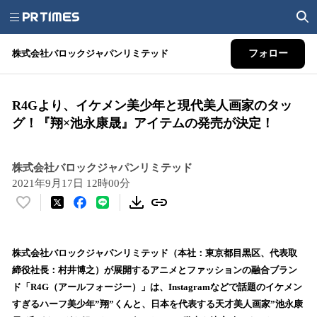
株式会社バロックジャパンリミテッド
フォロー
R4Gより、イケメン美少年と現代美人画家のタッ
グ！『翔×池永康晟』アイテムの発売が決定！
株式会社バロックジャパンリミテッド
2021年9月17日 12時00分
い
い
ね
！
株式会社バロックジャパンリミテッド（本社：東京都目黒区、代表取
数
締役社長：村井博之）が展開するアニメとファッションの融合ブラン
を
ド「R4G（アールフォージー）」は、Instagramなどで話題のイケメン
読
すぎるハーフ美少年”翔”くんと、日本を代表する天才美人画家”池永康
み