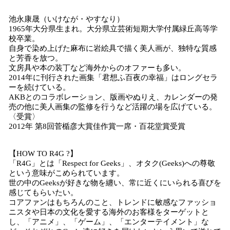
池永康晟（いけなが・やすなり）
1965年大分県生まれ。大分県立芸術短期大学付属緑丘高等学
校卒業。
自身で染め上げた麻布に岩絵具で描く美人画が、独特な質感
と芳香を放つ。
文房具や本の装丁など海外からのオファーも多い。
2014年に刊行された画集「君想ふ百夜の幸福」はロングセラ
ーを続けている。
AKBとのコラボレーション、版画やぬりえ、カレンダーの発
売の他に美人画集の監修を行うなど活躍の場を広げている。
〈受賞〉
2012年 第8回菅楯彦⼤賞佳作賞⼀席・百花堂賞受賞
【HOW TO R4G ?】
「R4G」とは「Respect for Geeks」、オタク(Geeks)への尊敬
という意味がこめられています。
世の中のGeeksが好きな物を纏い、常に近くにいられる喜びを
感じてもらいたい。
コアファンはもちろんのこと、トレンドに敏感なファッショ
ニスタや日本の文化を愛する海外のお客様をターゲットと
し、「アニメ」、「ゲーム」、「エンターテイメント」な