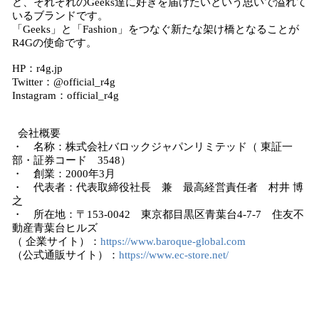
ど、それぞれのGeeks達に好きを届けたいという思いで溢れて
いるブランドです。
「Geeks」と「Fashion」をつなぐ新たな架け橋となることが
R4Gの使命です。
HP：r4g.jp
Twitter：@official_r4g
Instagram：official_r4g
会社概要
・ 名称：株式会社バロックジャパンリミテッド（ 東証一
部・証券コード 3548）
・ 創業：2000年3月
・ 代表者：代表取締役社長 兼 最高経営責任者 村井 博
之
・ 所在地：〒153-0042 東京都目黒区青葉台4-7-7 住友不
動産青葉台ヒルズ
（ 企業サイト）：
https://www.baroque-global.com
（公式通販サイト）：
https://www.ec-store.net/