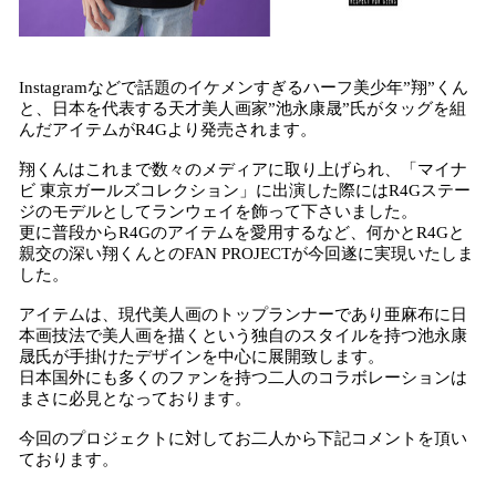
Instagramなどで話題のイケメンすぎるハーフ美少年”翔”くん
と、日本を代表する天才美人画家”池永康晟”氏がタッグを組
んだアイテムがR4Gより発売されます。
翔くんはこれまで数々のメディアに取り上げられ、「マイナ
ビ 東京ガールズコレクション」に出演した際にはR4Gステー
ジのモデルとしてランウェイを飾って下さいました。
更に普段からR4Gのアイテムを愛用するなど、何かとR4Gと
親交の深い翔くんとのFAN PROJECTが今回遂に実現いたしま
した。
アイテムは、現代美人画のトップランナーであり亜麻布に日
本画技法で美人画を描くという独自のスタイルを持つ池永康
晟氏が手掛けたデザインを中心に展開致します。
日本国外にも多くのファンを持つ二人のコラボレーションは
まさに必見となっております。
今回のプロジェクトに対してお二人から下記コメントを頂い
ております。