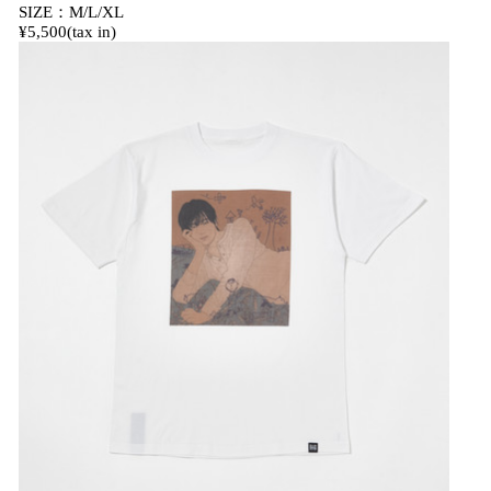
SIZE：M/L/XL
¥5,500(tax in)