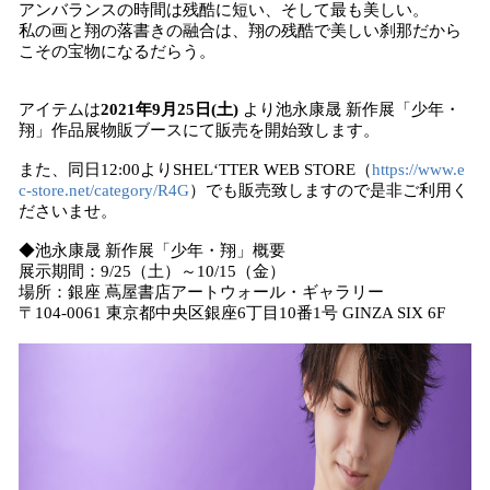
アンバランスの時間は残酷に短い、そして最も美しい。
私の画と翔の落書きの融合は、翔の残酷で美しい刹那だから
こその宝物になるだらう。
アイテムは
2021年9月25日(土)
より池永康晟 新作展「少年・
翔」作品展物販ブースにて販売を開始致します。
また、同日12:00よりSHEL‘TTER WEB STORE（
https://www.e
c-store.net/category/R4G
）でも販売致しますので是非ご利用く
ださいませ。
◆池永康晟 新作展「少年・翔」概要
展示期間：9/25（土）～10/15（金）
場所：銀座 蔦屋書店アートウォール・ギャラリー
〒104-0061 東京都中央区銀座6丁目10番1号 GINZA SIX 6F