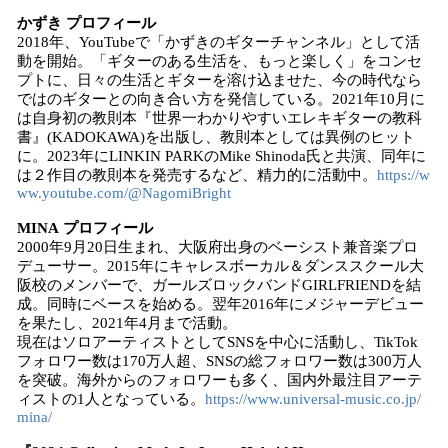
かずき プロフィール
2018年、YouTubeで「かずきのギターチャンネル」として活
動を開始。「ギターのある生活を、もっと楽しく」をコンセ
プトに、日々の生活とギターを溶け込ませた、今の時代なら
ではのギターとの向き合い方を発信している。2021年10月に
は自身初の教則本『世界一わかりやすいエレキギターの教科
書』(KADOKAWA)を出版し、教則本としては異例のヒット
に。2023年にLINKIN PARKのMike Shinoda氏と共演、同年に
は２作目の教則本を発売するなど、精力的に活動中。
https://w
ww.youtube.com/@NagomiBright
MINA プロフィール
2000年9月20日生まれ、大阪府出身のベーシスト兼音楽プロ
デューサー。2015年にキャレスボーカル＆ダンススクール大
阪校のメンバーで、ガールズロックバンドGIRLFRIENDを結
成。同時にベースを始める。翌年2016年にメジャーデビュー
を果たし、2021年4月まで活動。
現在はソロアーティストとしてSNSを中心に活動し、TikTok
フォロワー数は170万人超、SNSの総フォロワー数は300万人
を突破。海外からのフォロワーも多く、国内外最注目アーテ
ィストの1人となっている。
https://www.universal-music.co.jp/
mina/