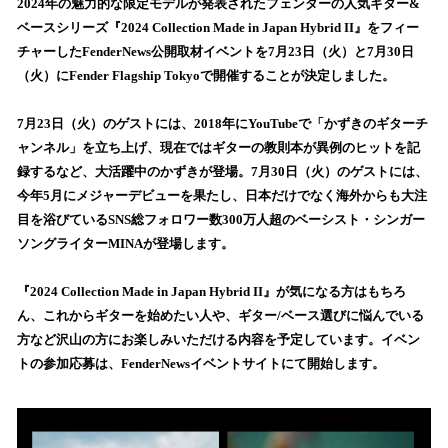
！
2024年の魅力的な限定モデルが発表されたフェンダーの人気ギター&
数
ベースシリーズ『2024 Collection Made in Japan Hybrid II』をフィー
を
チャーしたFenderNews公開取材イベントを7月23日（火）と7月30日
読
（火）にFender Flagship Tokyoで開催することが決定しました。
み
込
7月23日（火）のゲストには、2018年にYouTubeで「かずきのギターチ
み
ャンネル」を立ち上げ、現在ではギターの教則本が異例のヒットを記
中
で
録するなど、大活躍中のかずきが登場。7月30日（火）のゲストには、
す
今年5月にメジャーデビューを果たし、日本だけでなく海外からも大注
目を浴びているSNS総フォロワー数300万人超のベーシスト・シンガー
ソングライターMINAが登場します。
『2024 Collection Made in Japan Hybrid II』が気になる方はもちろ
ん、これからギターを始めたい人や、ギター/ベース選びに悩んでいる
方など沢山の方にお楽しみいただける内容を予定しています。イベン
トの参加応募は、FenderNewsイベントサイトにて開始します。