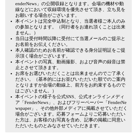
enderNews」の公開収録となります。会場の機材や動
線などにおいて収録環境を優先させて頂き、立ち見を
お願いする場合がございます。
本イベントは完全申込制となり、当選者様ご本人のみ
の参加となります。（同行者をお連れ頂くことは出来
ません。）
当日は受付時間以降に受付にて当選メールのご提示と
お名前をお伝えください。
本人確認のためお名前が確認できる身分証明証をご提
示頂く場合がございます。
本イベントの写真、動画撮影、および音声の録音は禁
止とさせて頂きます。
お席をお選びいただくことは出来ませんのでご了承く
ださい。（基本的にはお並びいただいた順でのご案内
となりますが会場の動線上、前方をお約束するもので
はございません。）
本イベントの様子を公式SNS、公式オンラインメディ
ア「FenderNews」、およびフリーペーパー「FenderNe
wspaper」、その他外部メディアに掲載させていただく
場合がございます。応募フォームよりご応募いただい
た方は、お客様のお写真を含め、記事の掲載に同意い
ただいたものとみなさせていただきます。