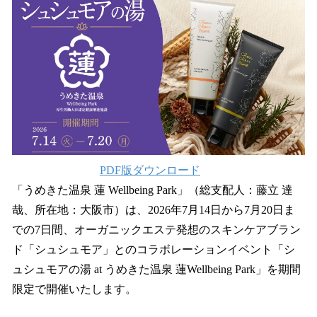
を
読
み
込
み
中
で
す
PDF版ダウンロード
「うめきた温泉 蓮 Wellbeing Park」（総支配人：藤立 達
哉、所在地：大阪市）は、2026年7月14日から7月20日ま
での7日間、オーガニックエステ発想のスキンケアブラン
ド「シュシュモア」とのコラボレーションイベント「シ
ュシュモアの湯 at うめきた温泉 蓮Wellbeing Park」を期間
限定で開催いたします。