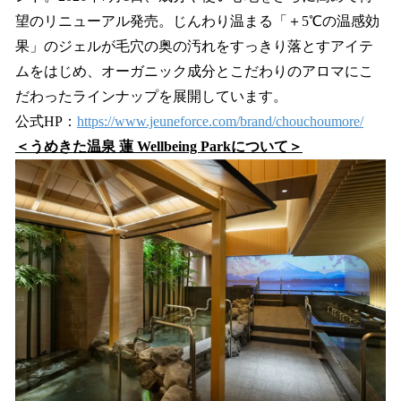
望のリニューアル発売。じんわり温まる「＋5℃の温感効
果」のジェルが毛穴の奥の汚れをすっきり落とすアイテ
ムをはじめ、オーガニック成分とこだわりのアロマにこ
だわったラインナップを展開しています。
公式HP：
https://www.jeuneforce.com/brand/chouchoumore/
＜うめきた温泉 蓮 Wellbeing Parkについて＞