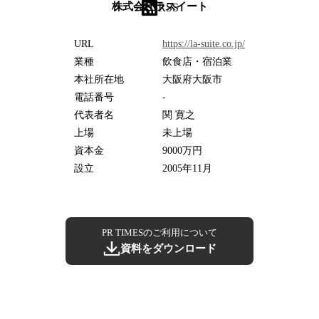
株式会社ラスイート
RSS
URL
https://la-suite.co.jp/
業種
飲食店・宿泊業
本社所在地
大阪府大阪市
電話番号
-
代表者名
関 寛之
上場
未上場
資本金
9000万円
設立
2005年11月
PR TIMESのご利用について
資料をダウンロード