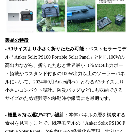
製品の特徴
- A3サイズより小さく折りたたみ可能
：ベストセラーモデ
ル「Anker Solix PS100 Portable Solar Panel」と同じ100Wの
高出力ながら、折りたたむと世界最小（※MC4出力ポー
ト搭載かつスタンド付きの100W出力以上のソーラーパネ
ルにおいて、2024年9月Anker調べ）となるA3サイズより
小さいコンパクト設計。防災バッグなどにも収納できる
サイズのため避難等の移動時や保管にも最適です。
- 軽量＆持ち運びやすい設計
：本体パネルの層を構成する
素材を見直すことで、既存モデルの「Anker Solix PS100 P
ortable Solar Panel」から約25%の軽量化を実現。滑りにく