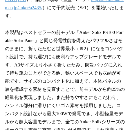
n.co.jp/anker/a2435/
）にて予約販売（※1）を開始いたしま
す。
本製品はベストセラーの前モデル「Anker Solix PS100 Port
able Solar Panel」と同じ発電性能を備えたパワフルさはそ
のままに、折りたたむと世界最小（※2）になるコンパク
ト設計で、持ち運びにも便利なアップグレードモデルで
す。A3サイズより小さく折りたたみ、防災バッグに入れ
て持ち運ぶことができる他、狭いスペースでも収納が可
能です。サイズのコンパクト化に加えて、本体パネルの
層を構成する素材を見直すことで、前モデルから約25%の
軽量化を実現しました。また持ちやすさにもこだわり、
ハンドル部分に滑りにくいゴム素材を採用しました。コ
ンパクト設計ながら最大100Wで発電でき、小型軽量モデ
ルから超大容量モデルまで、全てのAnker Solixシリーズの
ポータブル電源に充電（※3）が可能です。また防塵・防