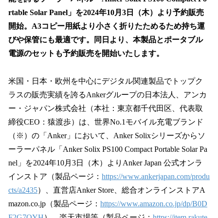
を
rtable Solar Panel」を2024年10月3日（木）より予約販売
読
み
開始。A3コピー用紙より小さく折りたためるため持ち運
込
びや保管にも最適です。同日より、本製品とポータブル
み
電源のセットも予約販売を開始いたします。
中
で
す
米国・日本・欧州を中心にデジタル関連製品でトップク
ラスの販売実績を誇るAnkerグループの日本法人、アンカ
ー・ジャパン株式会社（本社：東京都千代田区、代表取
締役CEO：猿渡歩）は、世界No.1モバイル充電ブランド
（※）の「Anker」において、Anker Solixシリーズからソ
ーラーパネル「Anker Solix PS100 Compact Portable Solar Pa
nel」を2024年10月3日（木）よりAnker Japan 公式オンラ
インストア（製品ページ：
https://www.ankerjapan.com/produ
cts/a2435
）、直営店Anker Store、総合オンラインストアA
mazon.co.jp（製品ページ：
https://www.amazon.co.jp/dp/B0D
F2G7QYH
）、楽天市場等（製品ページ：
https://item.rakute