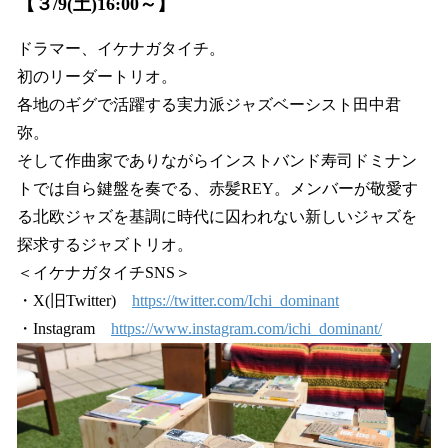
【３/9(土)16:00～】
ドラマー、イケナガタイチ。
初のリーダートリオ。
各地のギグで活躍する実力派ジャズベーシスト田中君
弥。
そして作曲家でありながらインストバンド寿司ドミナン
トでは自ら鍵盤を奏でる、赤髪REY。メンバーが敬愛す
る北欧ジャズを基調に時代に囚われない新しいジャズを
探求するジャズトリオ。
＜イケナガタイチSNS＞
・X(旧Twitter)
https://twitter.com/Ichi_dominant
・Instagram
https://www.instagram.com/ichi_dominant/