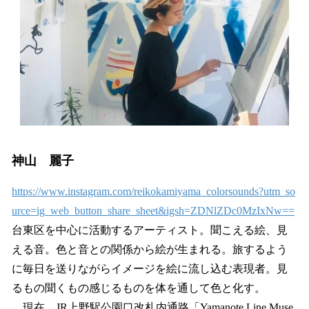
神山 麗子
https://www.instagram.com/reikokamiyama_colorsounds?utm_so
urce=ig_web_button_share_sheet&igsh=ZDNlZDc0MzIxNw==
台東区を中心に活動するアーティスト。聞こえる絵、見
える音。色と音との関係から絵が生まれる。旅するよう
に毎日を送りながらイメージを絵に流し込む表現者。見
るもの聞くもの感じるものを体を通して色と化す。
現在、JR上野駅公園口改札内通路「Yamanote Line Muse