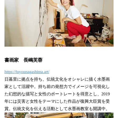
書画家 長嶋芙蓉
https://fuyounagashima.art/
日暮里に拠点を持ち、伝統文化をオシャレに描く水墨画
家として活躍中。持ち前の発想力でイメージを可視化し
た幻想的な描写と女性のポートレートを得意とし、2019
年には災害と女性をテーマにした作品が復興大臣賞を受
賞。伝統文化を伝える活動として水墨画教室も開講中。