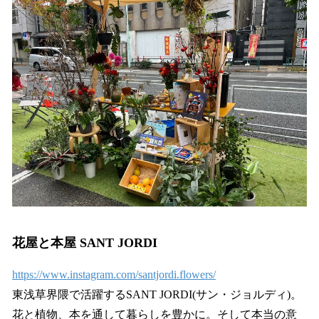
花屋と本屋 SANT JORDI
https://www.instagram.com/santjordi.flowers/
東浅草界隈で活躍するSANT JORDI(サン・ジョルディ)。
花と植物、本を通して暮らしを豊かに。そして本当の意