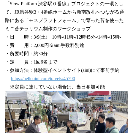
「Slow Platform 渋谷駅０番線」プロジェクトの一環とし
て、JR渋谷駅3・4番線ホームから新南改札へつながる通
路にある「モスプラットフォーム」で育った苔を使った
ミニ苔テラリウム制作のワークショップ
・日 時：3/9(土) 10時-/11時-/12時45分-/14時-/15時-
・費 用：2,000円※aini手数料別途
・所要時間：約30分
・定 員：1回6名まで
・参加方法：体験型イベントサイト(aini)にて事前予約
https://helloaini.com/travels/45790
※定員に達していない場合は、当日参加可能