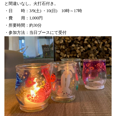
と間違いなし。火打石付き。
・日 時：3/9(土) ・10(日) 10時～17時
・費 用：1,000円
・所要時間：約30分
・参加方法：当日ブースにて受付