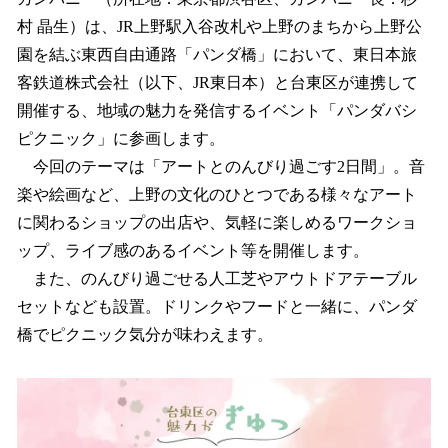
を
村 晶生）は、JR上野駅入谷改札や上野のまちから上野公
読
み
園を結ぶ東西自由通路「パンダ橋」において、東日本旅
込
客鉄道株式会社（以下、JR東日本）と台東区が連携して
み
開催する、地域の魅力を発信するイベント「パンダバシ
中
で
ピクニック」に参画します。
す
今回のテーマは「アートとのんびり過ごす2日間」。音
楽や絵画など、上野の文化のひとつである様々なアート
に関わるショップの出店や、気軽に楽しめるワークショ
ップ、ライブ感のあるイベント等を開催します。
また、のんびり過ごせる人工芝やアウトドアテーブル
セットなども設置。ドリンクやフードと一緒に、パンダ
橋でピクニック気分が味わえます。