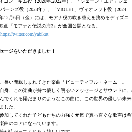
イゴン」キム役（2020年,2022年）、「ジェーン・エア」ジェ
バーンズ役（2023年）、「VIOLET」ヴィオレット役（2024
年12月6日（金）には、モアナ役の吹き替えを務めるディズニ
映画『モアナと伝説の海2』が全国公開となる。
：
https://twitter.com/yabikut
セージをいただきました！
、長い間親しまれてきた楽曲「ビューティフル・ネーム」。
自身、この楽曲が持つ優しく明るいメッセージとサウンドに、
んでくれる陽だまりのようなこの曲に、この世界の優しい未来
ました。
参加してくれた子どもたちの力強く元気で真っ直ぐな歌声は希
楽曲のコアになっています。
輪が広がってくれたら嬉しいです。