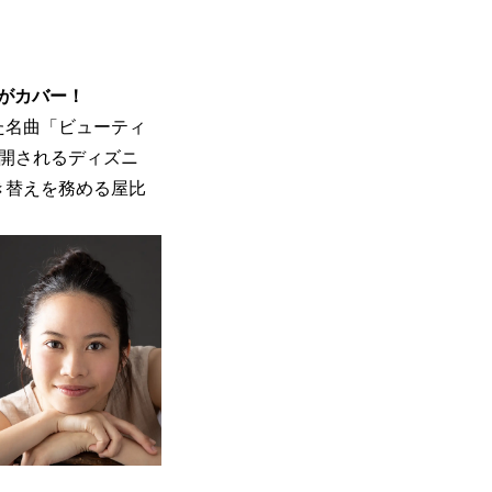
がカバー！
た名曲「ビューティ
公開されるディズニ
き替えを務める屋比