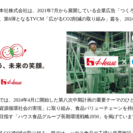
い
ね
本社株式会社は、2021年7月から展開している企業広告「つく
！
数
第6弾となるTVCM「広がるCO2削減の取り組み」篇を、2024
を
読
み
込
み
中
で
す
では、2024年4月に開始した第八次中期計画の重要テーマのひ
資源循環社会の実現」に取り組み、食品バリューチェーンを持
目指す「ハウス食品グループ長期環境戦略2050」を掲げていま