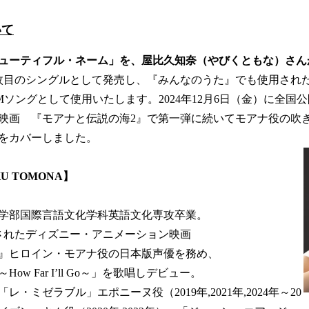
いて
ューティフル・ネーム」を、屋比久知奈（やびくともな）さん
ゴ9枚目のシングルとして発売し、『みんなのうた』でも使用され
Mソングとして使用いたします。2024年12月6日（金）に全国
映画 『モアナと伝説の海2』で第一弾に続いてモアナ役の吹
をカバーしました。
U TOMONA】
法文学部国際言語文化学科英語文化専攻卒業。
されたディズニー・アニメーション映画
』ヒロイン・モアナ役の日本版声優を務め、
w Far I’ll Go～」を歌唱しデビュー。
・ミゼラブル」エポニーヌ役（2019年,2021年,2024年～20