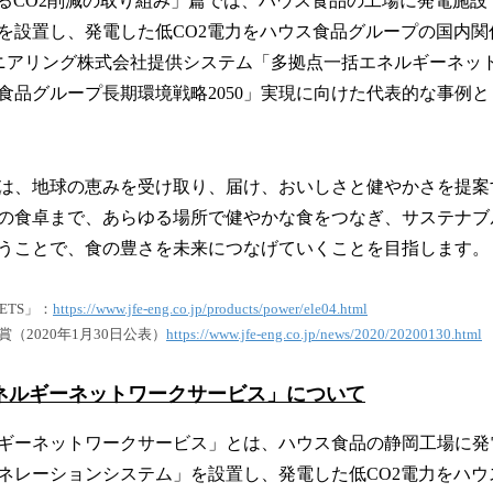
がるCO2削減の取り組み」篇では、ハウス食品の工場に発電施
を設置し、発電した低CO2電力をハウス食品グループの国内関
ジニアリング株式会社提供システム「多拠点⼀括エネルギーネッ
食品グループ長期環境戦略2050」実現に向けた代表的な事例
は、地球の恵みを受け取り、届け、おいしさと健やかさを提案
の食卓まで、あらゆる場所で健やかな食をつなぎ、サステナブ
うことで、食の豊さを未来につなげていくことを目指します。
ETS」：
https://www.jfe-eng.co.jp/products/power/ele04.html
（2020年1月30日公表）
https://www.jfe-eng.co.jp/news/2020/20200130.html
ネルギーネットワークサービス」について
ギーネットワークサービス」とは、ハウス食品の静岡工場に発
ネレーションシステム」を設置し、発電した低CO2電力をハウ