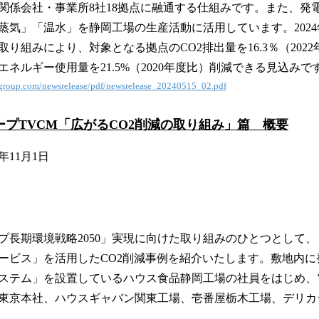
関係会社・事業所8社18拠点に融通する仕組みです。また、発
蒸気」「温水」を静岡工場の生産活動に活用しています。2024
り組みにより、対象となる拠点のCO2排出量を16.3％（2022
ネルギー使用量を21.5%（2020年度比）削減できる見込みで
-group.com/newsrelease/pdf/newsrelease_20240515_02.pdf
ープTVCM「広がるCO2削減の取り組み」篇 概要
年11月1日
プ長期環境戦略2050」実現に向けた取り組みのひとつとして
ービス」を活用したCO2削減事例を紹介いたします。敷地内に
ステム」を設置しているハウス食品静岡工場の社員をはじめ、
東京本社、ハウスギャバン関東工場、壱番屋栃木工場、デリカ
。