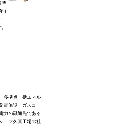
電時
年4
年
す。
、「多拠点一括エネル
発電施設「ガスコー
電力の融通先である
シェフ久喜工場の社