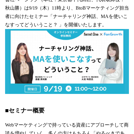
読
み
秋山勝）は9/19（木）11時より、BtoBマーケティング担当
込
者に向けたセミナー「ナーチャリング神話、MAを使いこ
み
なすってどういうこと？ 」を開催いたします。
中
で
す
■セミナー概要
Webマーケティングで持っている資産にアプローチして商
談を増やしていく、多くの方はもちろん「やるべきであ