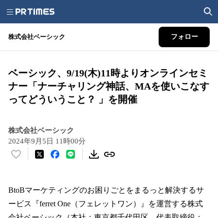
株式会社ベーシック
フォロー
ベーシック、9/19(木)11時よりオンラインセミ
ナー「ナーチャリング神話、MAを使いこなす
ってどういうこと？ 」を開催
株式会社ベーシック
2024年9月5日 11時00分
い
い
ね
！
BtoBマーケティングのお困りごとをまるっと解決するサ
数
ービス『ferret One（フェレットワン）』を運営する株式
を
会社ベーシック（本社：東京都千代田区、代表取締役：