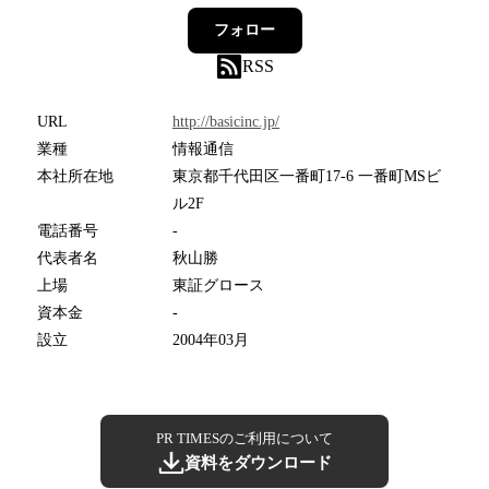
フォロー
RSS
URL
http://basicinc.jp/
業種
情報通信
本社所在地
東京都千代田区一番町17-6 一番町MSビ
ル2F
電話番号
-
代表者名
秋山勝
上場
東証グロース
資本金
-
設立
2004年03月
PR TIMESのご利用について
資料をダウンロード