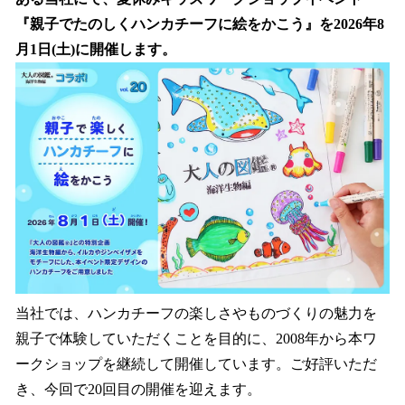
読
み
『親子でたのしくハンカチーフに絵をかこう』を2026年8
込
月1日(土)に開催します。
み
中
で
す
当社では、ハンカチーフの楽しさやものづくりの魅力を
親子で体験していただくことを目的に、2008年から本ワ
ークショップを継続して開催しています。ご好評いただ
き、今回で20回目の開催を迎えます。