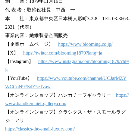
創 業：1879年11月16日
代 表 者：取締役社長 中西 一
本 社：東京都中央区日本橋人形町3-2-8 TEL 03-3663-
2331（代表）
事業内容：繊維製品企画販売
【企業ホームページ】
https://www.blooming.co.jp/
【X】
https://twitter.com/blooming1879?lang=ja
【Instagram】
https://www.instagram.com/blooming1879/?hl=
ja
【YouTube】
https://www.youtube.com/channel/UCJarMZY
WCCoN97SdZ5eTzaw
【オンラインショップ】ハンカチーフギャラリー
https://
www.handkerchief-gallery.com/
【オンラインショップ】クラシクス・ザ・スモールラグ
ジュアリ
https://classics-the-small-luxury.com/