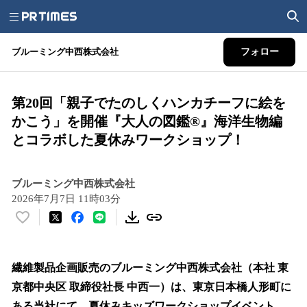
ブルーミング中西株式会社
フォロー
第20回「親子でたのしくハンカチーフに絵を
かこう」を開催『大人の図鑑®︎』海洋生物編
とコラボした夏休みワークショップ！
ブルーミング中西株式会社
2026年7月7日 11時03分
い
い
ね
！
繊維製品企画販売のブルーミング中西株式会社（本社 東
数
京都中央区 取締役社長 中西一）は、東京日本橋人形町に
を
ある当社にて、夏休みキッズワークショップイベント