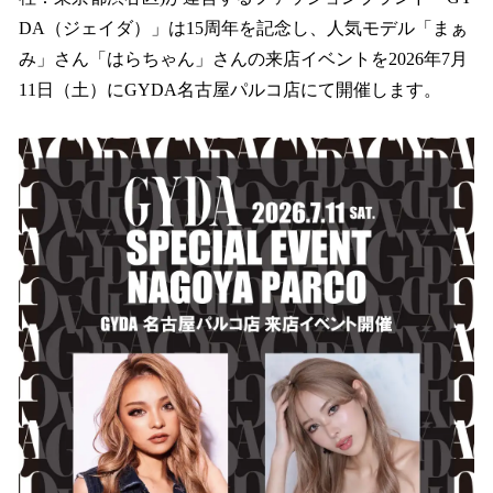
を
DA（ジェイダ）」は15周年を記念し、人気モデル「まぁ
読
み
み」さん「はらちゃん」さんの来店イベントを2026年7月
込
11日（土）にGYDA名古屋パルコ店にて開催します。
み
中
で
す