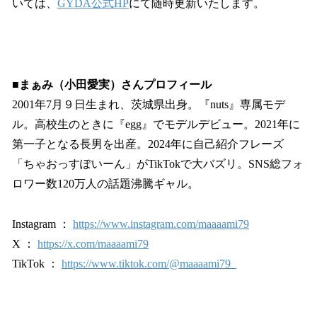
いては、
GYDA公式HP
にて随時更新いたします。
■まぁみ（小田愛実）さんプロフィール
2001年7月９日生まれ、茨城県出身。『nuts』専属モデ
ル。高校生のときに『egg』でモデルデビュー。2021年に
第一子となる長男を出産。2024年に自己紹介フレーズ
「ちゃおっすぽいーん」がTikTokで大バズリ。SNS総フォ
ロワー数120万人の話題沸騰ギャル。
Instagram ：
https://www.instagram.com/maaaami79
X ：
https://x.com/maaaami79
TikTok ：
https://www.tiktok.com/@maaaami79_