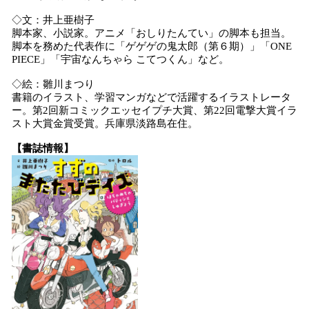
◇文：井上亜樹子
脚本家、小説家。アニメ「おしりたんてい」の脚本も担当。
脚本を務めた代表作に「ゲゲゲの鬼太郎（第６期）」「ONE
PIECE」「宇宙なんちゃら こてつくん」など。
◇絵：雛川まつり
書籍のイラスト、学習マンガなどで活躍するイラストレータ
ー。第2回新コミックエッセイプチ大賞、第22回電撃大賞イラ
スト大賞金賞受賞。兵庫県淡路島在住。
【書誌情報】