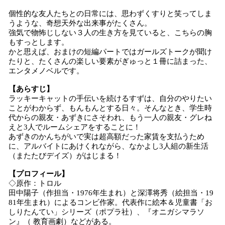
個性的な友人たちとの日常には、思わずくすりと笑ってしま
うような、奇想天外な出来事がたくさん。
強気で物怖じしない３人の生き方を見ていると、こちらの胸
もすっとします。
かと思えば、おまけの短編パートではガールズトークが聞け
たりと、たくさんの楽しい要素がぎゅっと１冊に詰まった、
エンタメノベルです。
【あらすじ】
ラッキーキャットの手伝いを続けるすずは、自分のやりたい
ことがわからず、もんもんとする日々。そんなとき、学生時
代からの親友・あずきにさそわれ、もう一人の親友・グレね
えと3人でルームシェアをすることに！
あずきのかんちがいで実は超高額だった家賃を支払うため
に、アルバイトにあけくれながら、なかよし3人組の新生活
（またたびデイズ）がはじまる！
【プロフィール】
◇原作：トロル
田中陽子（作担当・1976年生まれ）と深澤将秀（絵担当・19
81年生まれ）によるコンビ作家。代表作に絵本＆児童書「お
しりたんてい」シリーズ（ポプラ社）、『オニガシマラソ
ン』（ 教育画劇）などがある。