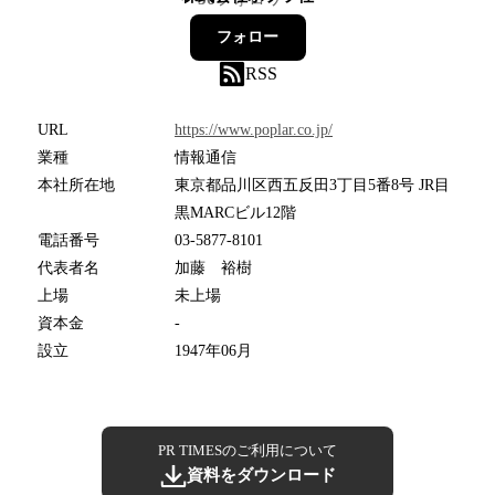
フォロー
RSS
URL
https://www.poplar.co.jp/
業種
情報通信
本社所在地
東京都品川区西五反田3丁目5番8号 JR目
黒MARCビル12階
電話番号
03-5877-8101
代表者名
加藤 裕樹
上場
未上場
資本金
-
設立
1947年06月
PR TIMESのご利用について
資料をダウンロード