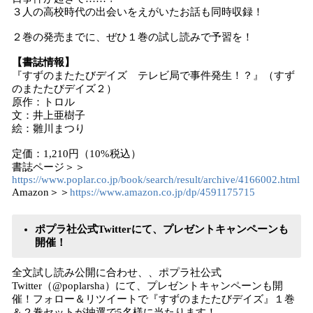
３人の高校時代の出会いをえがいたお話も同時収録！
２巻の発売までに、ぜひ１巻の試し読みで予習を！
【書誌情報】
『すずのまたたびデイズ テレビ局で事件発生！？』（すず
のまたたびデイズ２）
原作：トロル
文：井上亜樹子
絵：雛川まつり
定価：1,210円（10%税込）
書誌ページ＞＞
https://www.poplar.co.jp/book/search/result/archive/4166002.html
Amazon＞＞
https://www.amazon.co.jp/dp/4591175715
ポプラ社公式Twitterにて、プレゼントキャンペーンも
開催！
全文試し読み公開に合わせ、、ポプラ社公式
Twitter（@poplarsha）にて、プレゼントキャンペーンも開
催！フォロー＆リツイートで『すずのまたたびデイズ』１巻
＆２巻セットが抽選で5名様に当たります！