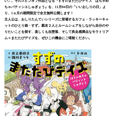
数
い」。そのスピンオフ作品となる『すずのまたたびデイズ はちゃめ
を
ちゃパティシエしゅぎょう』を、11月04日の「いいおしりの日」よ
読
り、1ヵ月の期間限定で全文無料公開します！
み
主人公は、おしりたんていシリーズに登場するカフェ・ラッキーキャ
込
ットのひとり娘・すず。親友２人とルームシェアをしながら自分のや
み
りたいことを探す、楽しくも自堕落、そして疾走感満点なモラトリア
中
で
ム＝またたびデイズを、ぜひこの機会にご堪能ください。
す