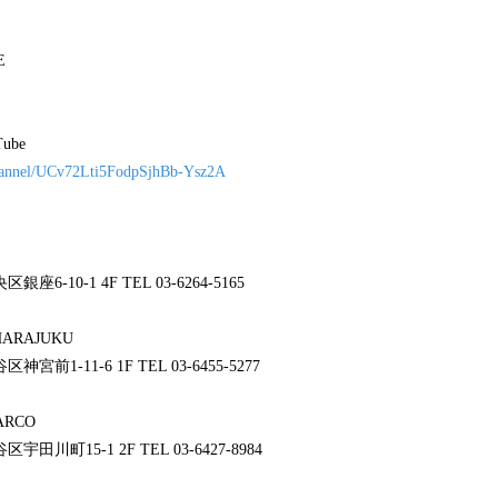
E
 YouTube
channel/UCv72Lti5FodpSjhBb-Ysz2A
GINZA SIX
銀座6-10-1 4F TEL 03-6264-5165
ORET HARAJUKU
神宮前1-11-6 1F TEL 03-6455-5277
IBUYA PARCO
宇田川町15-1 2F TEL 03-6427-8984