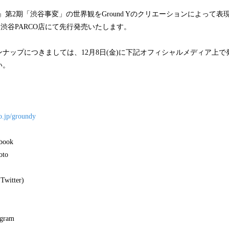
』第2期「渋谷事変」の世界観をGround Yのクリエーションによって
より渋谷PARCO店にて先行発売いたします。
ナップにつきましては、12月8日(金)に下記オフィシャルメディア上
い。
o.jp/groundy
ebook
oto
Twitter)
agram