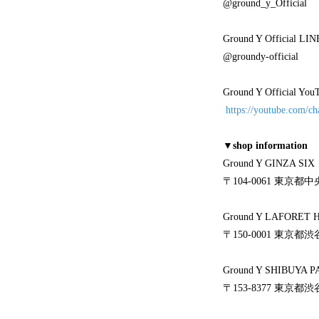
@ground_y_Official
Ground Y Official LIN
@groundy-official
Ground Y Official
https://youtube.com/
▼shop information
Ground Y 
〒104-0061 東京都中央区
Ground Y LAF
〒150-0001 東京都渋谷区
Ground Y SH
〒153-8377 東京都渋谷区