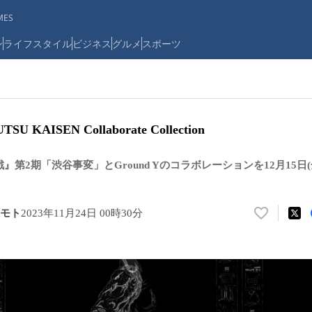
ES
ン
ライフスタイル
ビジネス
グルメ
スポーツ
TSU KAISEN Collaborate Collection
』第2期「渋谷事変」とGround Yのコラボレーションを12月15日(
モト
2023年11月24日 00時30分
い
い
ね
！
数
を
読