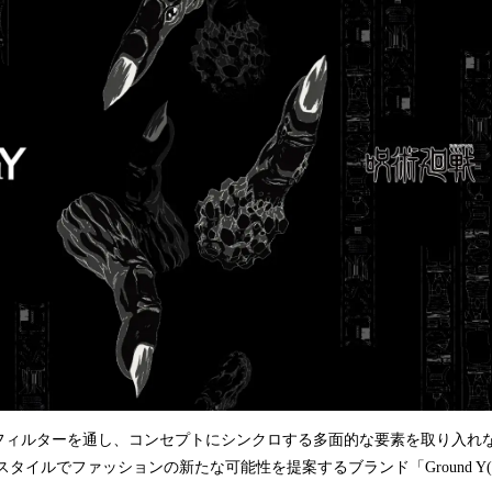
み
込
み
中
で
す
フィルターを通し、コンセプトにシンクロする多面的な要素を取り入れな
スタイルでファッションの新たな可能性を提案するブランド「Ground Y