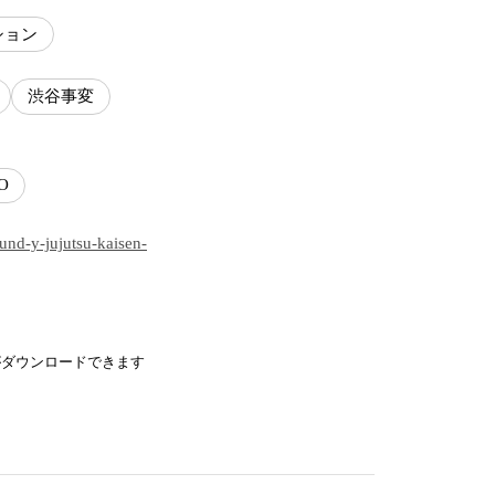
ション
渋谷事変
O
und-y-jujutsu-kaisen-
がダウンロードできます