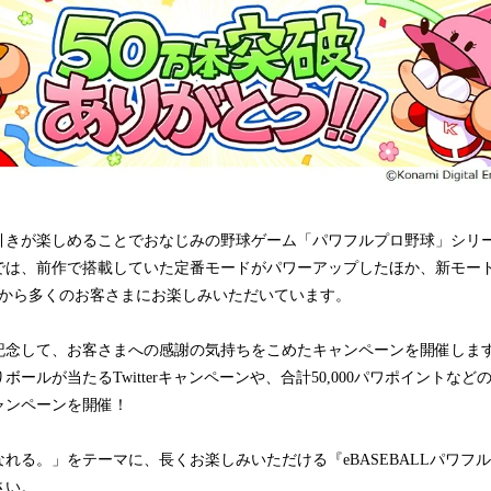
込
み
中
で
す
引きが楽しめることでおなじみの野球ゲーム「パワフルプロ野球」シリ
』では、前作で搭載していた定番モードがパワーアップしたほか、新モー
売から多くのお客さまにお楽しみいただいています。
記念して、お客さまへの感謝の気持ちをこめたキャンペーンを開催します
ールが当たるTwitterキャンペーンや、合計50,000パワポイントな
ャンペーンを開催！
れる。」をテーマに、長くお楽しみいただける『eBASEBALLパワフルプ
さい。