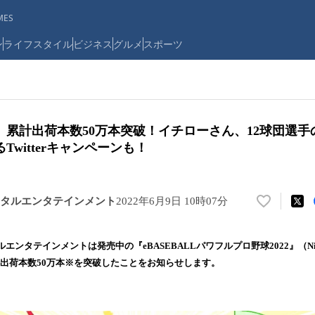
ES
ン
ライフスタイル
ビジネス
グルメ
スポーツ
2』累計出荷本数50万本突破！イチローさん、12球団選
witterキャンペーンも！
タルエンタテインメント
2022年6月9日 10時07分
い
い
ね
ンタテインメントは発売中の『eBASEBALLパワフルプロ野球2022』（Ninten
！
4）が累計出荷本数50万本※を突破したことをお知らせします。
数
を
読
み