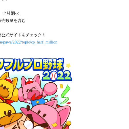
点 当社調べ
販売数量を含む
は公式サイトをチェック！
m/pawa/2022/topic/cp_harf_million