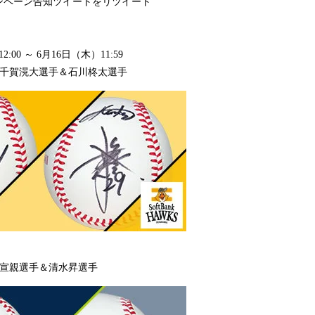
ンペーン告知ツイートをリツイート
:00 ～ 6月16日（木）11:59
 千賀滉大選手＆石川柊太選手
木宣親選手＆清水昇選手