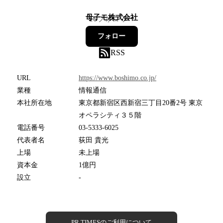
母子モ株式会社
16
フォロワー
フォロー
RSS
URL
https://www.boshimo.co.jp/
業種
情報通信
本社所在地
東京都新宿区西新宿三丁目20番2号 東京
オペラシティ３５階
電話番号
03-5333-6025
代表者名
荻田 貴光
上場
未上場
資本金
1億円
設立
-
PR TIMESのご利用について