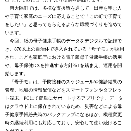
読
み
南大隅町では、多様な支援策を通じて、出産を望む人
込
や子育て家庭のニーズに応えることで「この町で子育て
み
をしたい」と思ってもらえるような環境づくりを進めて
中
で
います。
す
今回、紙の母子健康手帳のデータをデジタルで記録で
き、870以上の自治体で導入されている『母子モ』が採用
され、こども家庭庁における電子版母子健康手帳の活用
や、母子保健DXを推進する方針※1を踏まえ、運用を開
始します。
『母子モ』は、予防接種のスケジュールや健診結果の
管理、地域の情報配信などをスマートフォンやタブレッ
ト端末、PCにて簡単にサポートするアプリです。データ
はクラウド上に保存されているため、災害などによる母
子健康手帳紛失時のバックアップになるほか、機種変更
時の継続利用にも対応しており、安心して使い続けるこ
とができます。