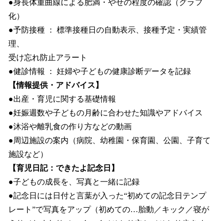
●身長体重曲線による肥満・やせの程度の確認（グラフ
化）
●予防接種 ： 標準接種日の自動表示、接種予定・実績管
理、
受け忘れ防止アラート
●健診情報 ： 妊婦や子どもの健康診断データを記録
【情報提供・アドバイス】
●出産・育児に関する基礎情報
●妊娠週数や子どもの月齢に合わせた知識やアドバイス
●沐浴や離乳食の作り方などの動画
●周辺施設の案内（病院、幼稚園・保育園、公園、子育て
施設など）
【育児日記：できたよ記念日】
●子どもの成長を、写真と一緒に記録
●記念日には日付と言葉が入った“初めての記念日テンプ
レート”で写真をアップ（初めての…胎動／キック／寝が