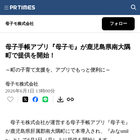
母子モ株式会社
フォロー
母子手帳アプリ『母子モ』が鹿児島県南大隅
町で提供を開始！
～町の子育て支援を、アプリでもっと便利に～
母子モ株式会社
2026年6月1日 13時00分
い
い
ね
！
母子モ株式会社が運営する母子手帳アプリ『母子モ』
数
が鹿児島県肝属郡南大隅町にて本導入され、『みなsmil
を
e』として6月1日（月）より提供を開始します。