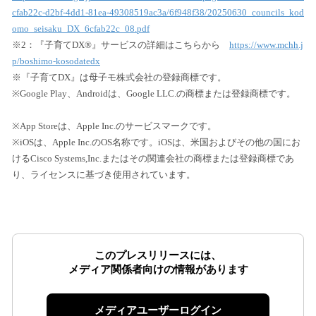
cfab22c-d2bf-4dd1-81ea-49308519ac3a/6f948f38/20250630_councils_kod
omo_seisaku_DX_6cfab22c_08.pdf
※2：『子育てDX®』サービスの詳細はこちらから
https://www.mchh.j
p/boshimo-kosodatedx
※『子育てDX』は母子モ株式会社の登録商標です。
※Google Play、Androidは、Google LLC.の商標または登録商標です。
※App Storeは、Apple Inc.のサービスマークです。
※iOSは、Apple Inc.のOS名称です。iOSは、米国およびその他の国にお
けるCisco Systems,Inc.またはその関連会社の商標または登録商標であ
り、ライセンスに基づき使用されています。
このプレスリリースには、
メディア関係者向けの情報があります
メディアユーザーログイン