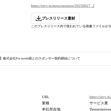
https://stvv.jp/news/sponsor/20250827_2
プレスリリース素材
このプレスリリース内で使われている画像ファイルが
株式会社For needs様とのスポンサー契約締結について
URL
https://stvv.jp/
業種
サービス業
本社所在地
Tiensesteenw