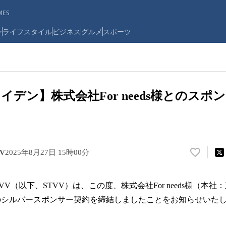
ES
ン
ライフスタイル
ビジネス
グルメ
スポーツ
イデン】株式会社For needs様とのスポ
V
2025年8月27日 15時00分
い
い
ね
V（以下、STVV）は、この度、株式会社For needs様（本
！
数
ーズンのシルバースポンサー契約を締結しましたことをお知らせいた
を
読