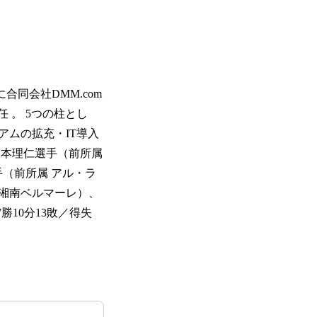
合同会社DMM.com
 。 5つの柱とし
ムの拡充・IT導入
山本理仁選手（前所属
（前所属 アル・ラ
 湘南ベルマーレ）、
勝10分13敗／得失