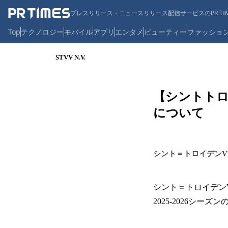
プレスリリース・ニュースリリース配信サービスのPR TIM
Top
テクノロジー
モバイル
アプリ
エンタメ
ビューティー
ファッショ
STVV N.V.
【シントトロ
について
シント＝トロイデンV
シント＝トロイデンV
2025-2026シ