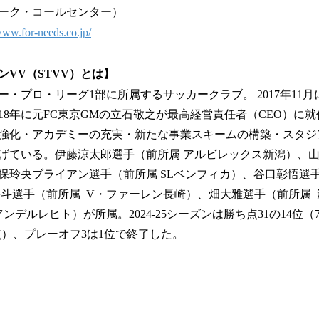
ーク・コールセンター）
/www.for-needs.co.jp/
VV（STVV）とは】
ギー・プロ・リーグ1部に所属するサッカークラブ。 2017年11月に
18年に元FC東京GMの立石敬之が最高経営責任者（CEO）に就任
強化・アカデミーの充実・新たな事業スキームの構築・スタジア
げている。伊藤涼太郎選手（前所属 アルビレックス新潟）、
保玲央ブライアン選手（前所属 SLベンフィカ）、谷口彰悟選手
海斗選手（前所属 V・ファーレン長崎）、畑大雅選手（前所属
ンデルレヒト）が所属。2024-25シーズンは勝ち点31の14位（7
6失点）、プレーオフ3は1位で終了した。