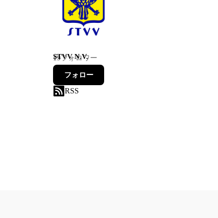
STVV N.V.
19
フォロワー
フォロー
RSS