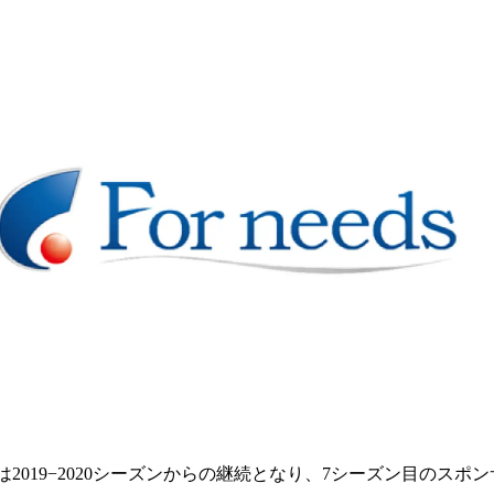
み
込
み
中
で
す
ds様は2019−2020シーズンからの継続となり、7シーズン目のス