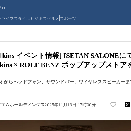
ES
ン
ライフスタイル
ビジネス
グルメ
スポーツ
 Wilkins イベント情報] ISETAN SALO
Wilkins × ROLF BENZ ポップアップスト
オからヘッドフォン、サウンドバー、ワイヤレススピーカーま
ドエムホールディングス
2025年11月19日 17時00分
い
い
ね
！