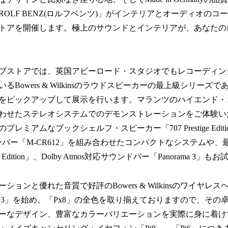
OLF BENZ(ロルフベンツ)」がインテリアとオーディオのコ
トアを開催します。極上のサウンドとインテリアが、あなたの
プストアでは、英国アビーロード・スタジオでもレコーディン
owers & Wilkinsのラウドスピーカーの最上級シリーズである「800
D4」をピックアップして展示を行います。マランツのハイエンド・
わせたステレオシステムでのデモンストレーションをご体験い
のプレミアムなブックシェルフ・スピーカー「707 Prestige Edi
ーバー「M-CR612」を組み合わせたコンパクトなシステムや、
Pro Edition」、Dolby Atmos対応サウンドバー「Panorama 
ションと優れた音質で好評のBowers & Wilkinsのワイヤレ
Px7 S3」を始め、「Px8」の全色を取り揃えておりますので、そ
ーなデザイン、豊富なカラーバリエーションを実際に身に着け