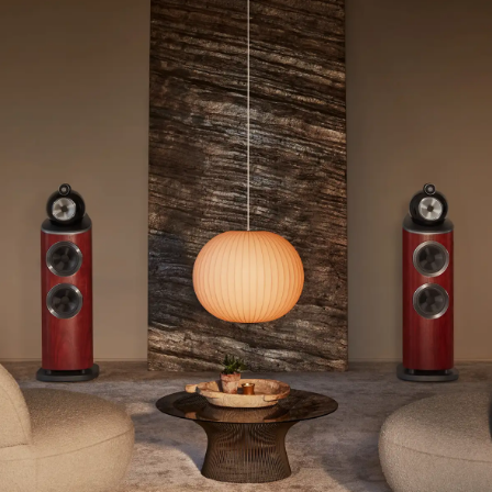
数
を
読
み
込
み
中
で
す