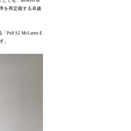
も、Bowers &
基準を再定義する卓越
S2 McLaren E
ります。