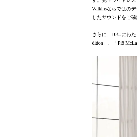
す。完全ワイヤレス・
Wilkinsなら
したサウンドをご確
さらに、10年にわたっ
dition」、「Pi8 Mc