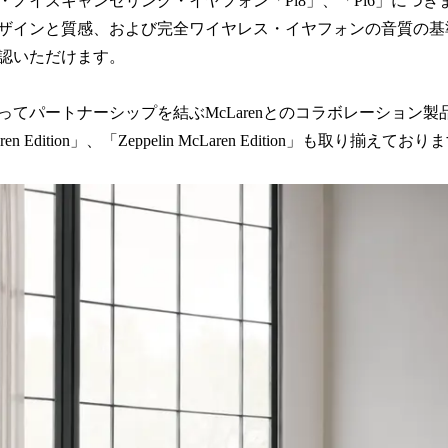
ノイズキャンセリング・イヤフォン「Pi8」、「Pi6」につきまして
ではのデザインと質感、および完全ワイヤレス・イヤフォンの音質の
認いただけます。
てパートナーシップを結ぶMcLarenとのコラボレーション製品「Px8 
Laren Edition」、「Zeppelin McLaren Edition」も取り揃えてお