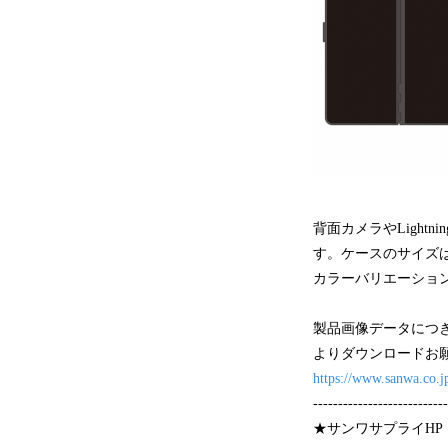
背面カメラやLight
す。ケースのサイズはW1
カラーバリエーショ
製品画像データにつき
よりダウンロードお
https://www.sanwa.c
---------------------------
★サンワサプライHP