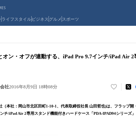
ES
ン
ライフスタイル
ビジネス
グルメ
スポーツ
・オフが連動する、iPad Pro 9.7インチ/iPad Air
会社
2016年8月9日 18時08分
い
い
ね
（本社：岡山市北区田町1-10-1、代表取締役社長 山田哲也)は、フラップ
！
9.7インチ/iPad Air 2専用スタンド機能付きハードケース「PDA-IPAD94シリ
数
を
読
み