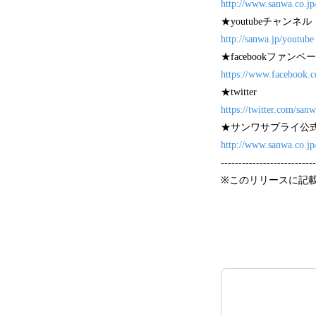
http://www.sanwa.co.jp
★youtubeチャンネル
http://sanwa.jp/youtube
★facebookファンペ
https://www.facebook
★twitter
https://twitter.com/san
★サンワサプライ公
http://www.sanwa.co.jp
---------------------------
※このリリースに記