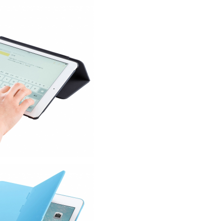
込
み
中
で
す