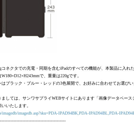
ningコネクタでの充電・同期を含むiPadのすべての機能が、本製品に入
80×D12×H243mmで、重量は220gです。
ンはブラック・ブルー・レッドの3色展開で、お好みに合わせてお選びい
ましては、サンワサプライWEBサイトにあります「画像データベースシス
願いいたします。
o.jp/imagedb/imagedb.asp?sku=PDA-IPAD94BK,PDA-IPAD94BL,PDA-IPAD94
--------------------------------------------