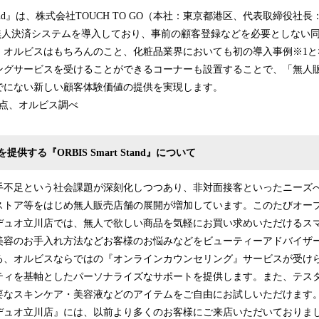
t Stand』は、株式会社TOUCH TO GO（本社：東京都港区、代表取締役
O）の無人決済システムを導入しており、事前の顧客登録などを必要としない
、オルビスはもちろんのこと、化粧品業界においても初の導入事例※1と
ングサービスを受けることができるコーナーも設置することで、「無人
これまでにない新しい顧客体験価値の提供を実現
日時点、オルビス調べ
供する『ORBIS Smart Stand』について
不足という社会課題が深刻化しつつあり、非対面接客といったニーズ
トア等をはじめ無人販売店舗の展開が増加しています。このたびオープン
d』グランデュオ立川店では、無人で欲しい商品を気軽にお買い求めいただける
美容のお手入れ方法などお客様のお悩みなどをビューティーアドバイザー
る、オルビスならではの『オンラインカウンセリング』サービスが受け
ティを基軸としたパーソナライズなサポートを提供します。また、テス
要なスキンケア・美容液などのアイテムをご自由にお試しいただけます
ュオ立川店』には、以前より多くのお客様にご来店いただいておりま