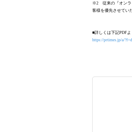
※2 従来の『オン
客様を優先させてい
■詳しくは下記PDF
https://prtimes.jp/a/