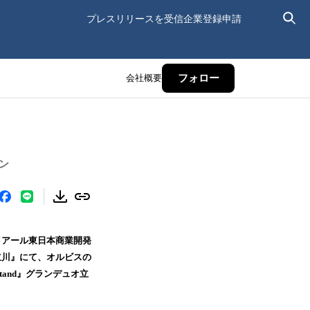
プレスリリースを受信
企業登録申請
会社概要
フォロー
ン
イアール東日本商業開発
立川』にて、オルビスの
tand』グランデュオ立