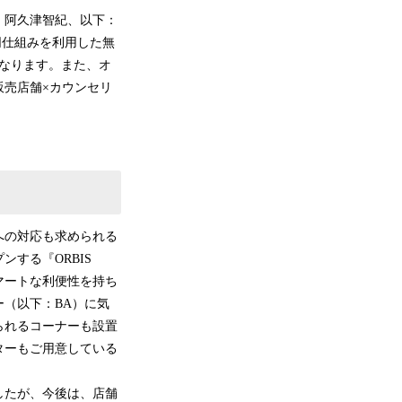
社長：阿久津智紀、以下：
同仕組みを利用した無
なります。また、オ
販売店舗×カウンセリ
します。
への対応も求められる
する『ORBIS
スマートな利便性を持ち
（以下：BA）に気
られるコーナーも設置
ターもご用意している
。
したが、今後は、店舗