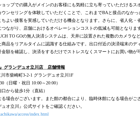
ショップでの購入がメインのお客様にも気軽に立ち寄っていただけるス
カウンセリングを体験していただくことで、これまでBAと接点のなかっ
こちよい接客を実感していただける機会となります。さらに、省人化・
につながり、店舗におけるオペレーションコストの低減も可能となりま
CH TO GOの無人決済システムは、天井に設置された複数のカメラな
た商品をリアルタイムに認識する仕組みです。出口付近の決済端末のデ
計金額を確認し、決済をするだけでストレスなくスマートにお買い物が
 stand』グランデュオ立川店 店舗情報
都立川市柴崎町3-2-1 グランデュオ立川1F
30（日曜・祝日 10:00～20:00）
南口から徒歩1分（直結）
なる場合がございます。また館の都合により、臨時休館になる場合がご
デュオ立川』公式サイトをご確認ください。
tachikawa/access/index.html