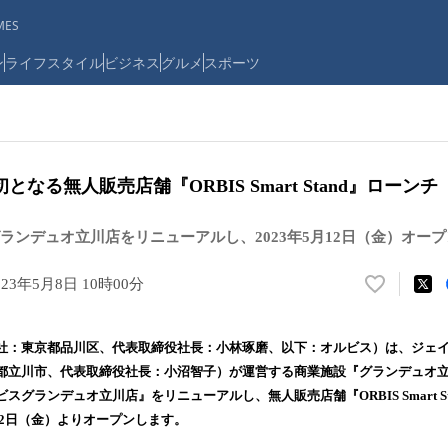
ES
ン
ライフスタイル
ビジネス
グルメ
スポーツ
なる無人販売店舗『ORBIS Smart Stand』ローンチ
ランデュオ立川店をリニューアルし、2023年5月12日（金）オープ
023年5月8日 10時00分
い
い
ね
社：東京都品川区、代表取締役社長：小林琢磨、以下：オルビス）は、ジェ
！
都立川市、代表取締役社長：小沼智子）が運営する商業施設『グランデュオ
数
スグランデュオ立川店』をリニューアルし、無人販売店舗『ORBIS Smart S
を
読
月12日（金）よりオープンします。
み