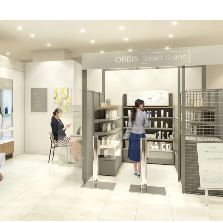
込
み
中
で
す